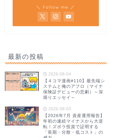
＼ Follow me ／
最新の投稿
2026-08-04
【４コマ漫画#110】最先端シ
ステムと俺のアフロ（マイナ
保険証デビューの悲劇）～深
堀りエッセイ～
2026-08-03
【2026年7月 資産運用報告】
年初の連続マイナスから大逆
転！ズボラ投資で証明する
「長期・分散・低コスト」の
威力