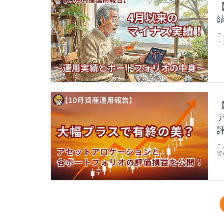
こ
ニ
こ
資