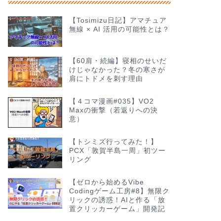
【Tosimizu日記】アマチュア
無線 × AI 活用の可能性とは？
【60肩・続編】寝相のせいだ
けじゃなかった？冬の寒さが
肩にトドメを刺す理由
【４コマ漫画#035】VO2
Maxの衝撃（若返りへの決
意）
【トシミズ行ってみた！】
PCX「敦賀半島一周」初ツー
リング
【ゼロから始めるVibe
Codingゲーム工房#8】無限ク
リックの誘惑！AIと作る「放
置クリッカーゲーム」開発記