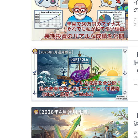
こ
き
こ
ー
皆
円