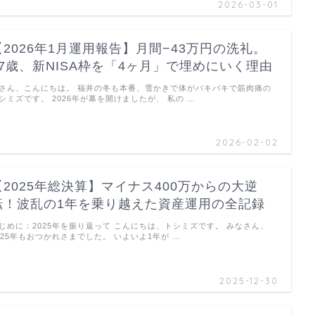
2026-03-01
【2026年1月運用報告】月間−43万円の洗礼。
67歳、新NISA枠を「4ヶ月」で埋めにいく理由
さん、こんにちは。 福井の冬も本番、雪かきで体がバキバキで筋肉痛の
シミズです。 2026年が幕を開けましたが、 私の …
2026-02-02
【2025年総決算】マイナス400万からの大逆
転！波乱の1年を乗り越えた資産運用の全記録
じめに：2025年を振り返って こんにちは、トシミズです。 みなさん、
025年もおつかれさまでした。 いよいよ1年が …
2025-12-30