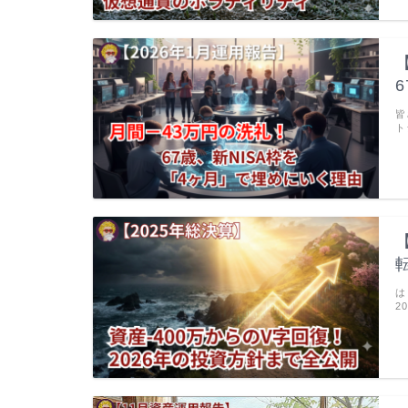
皆
ト
は
2