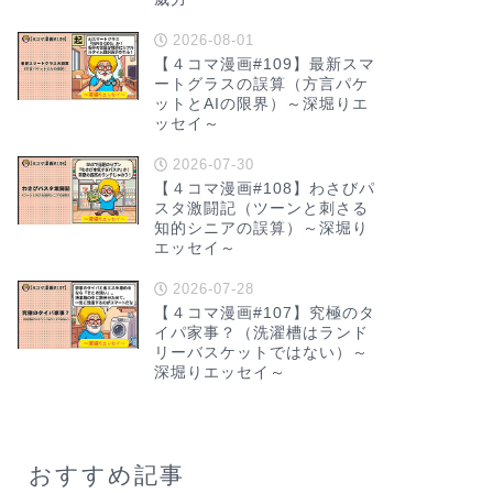
2026-08-01
【４コマ漫画#109】最新スマ
ートグラスの誤算（方言パケ
ットとAIの限界）～深堀りエ
ッセイ～
2026-07-30
【４コマ漫画#108】わさびパ
スタ激闘記（ツーンと刺さる
知的シニアの誤算）～深堀り
エッセイ～
2026-07-28
【４コマ漫画#107】究極のタ
イパ家事？（洗濯槽はランド
リーバスケットではない）～
深堀りエッセイ～
おすすめ記事