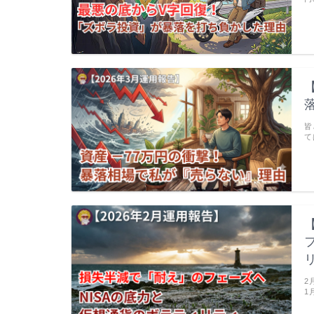
皆
て
2
1