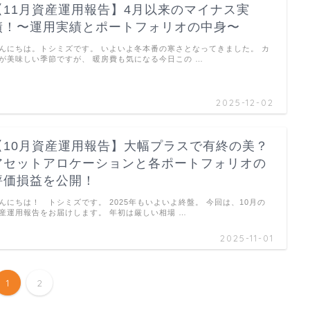
【11月資産運用報告】4月以来のマイナス実
績！〜運用実績とポートフォリオの中身〜
んにちは。トシミズです。 いよいよ冬本番の寒さとなってきました。 カ
が美味しい季節ですが、 暖房費も気になる今日この …
2025-12-02
【10月資産運用報告】大幅プラスで有終の美？
アセットアロケーションと各ポートフォリオの
評価損益を公開！
んにちは！ トシミズです。 2025年もいよいよ終盤。 今回は、10月の
産運用報告をお届けします。 年初は厳しい相場 …
2025-11-01
1
2