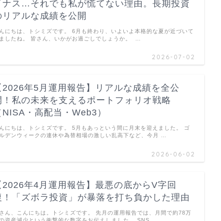
イナス…それでも私が慌てない理由。長期投資
のリアルな成績を公開
んにちは、トシミズです。 6月も終わり、いよいよ本格的な夏が近づいて
ましたね。 皆さん、いかがお過ごしでしょうか。 …
2026-07-02
【2026年5月運用報告】リアルな成績を全公
開！私の未来を支えるポートフォリオ戦略
（NISA・高配当・Web3）
んにちは、トシミズです。 5月もあっという間に月末を迎えました。 ゴ
ルデンウィークの連休や為替相場の激しい乱高下など、今月 …
2026-06-02
【2026年4月運用報告】最悪の底からV字回
復！「ズボラ投資」が暴落を打ち負かした理由
さん、こんにちは。トシミズです。 先月の運用報告では、月間で約78万
の資産減少という衝撃的な数字をお伝えしました。 SNS …