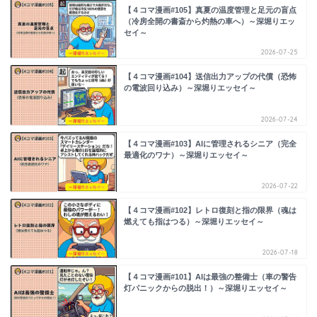
【４コマ漫画#105】真夏の温度管理と足元の盲点
（冷房全開の書斎から灼熱の車へ）～深堀りエッ
セイ～
2026-07-25
【４コマ漫画#104】送信出力アップの代償（恐怖
の電波回り込み）～深堀りエッセイ～
2026-07-24
【４コマ漫画#103】AIに管理されるシニア（完全
最適化のワナ）～深堀りエッセイ～
2026-07-22
【４コマ漫画#102】レトロ復刻と指の限界（魂は
燃えても指はつる）～深堀りエッセイ～
2026-07-18
【４コマ漫画#101】AIは最強の整備士（車の警告
灯パニックからの脱出！）～深堀りエッセイ～