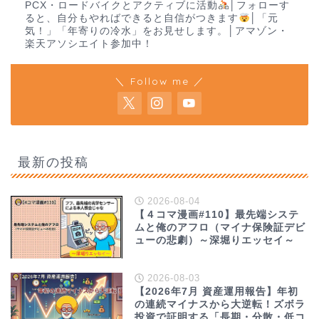
PCX・ロードバイクとアクティブに活動
│フォローす
ると、自分もやればできると自信がつきます
│「元
気！」「年寄りの冷水」をお見せします。│アマゾン・
楽天アソシエイト参加中！
＼ Follow me ／
最新の投稿
2026-08-04
【４コマ漫画#110】最先端システ
ムと俺のアフロ（マイナ保険証デビ
ューの悲劇）～深堀りエッセイ～
2026-08-03
【2026年7月 資産運用報告】年初
の連続マイナスから大逆転！ズボラ
投資で証明する「長期・分散・低コ