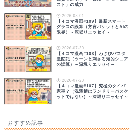
スト」の威力
2026-08-01
【４コマ漫画#109】最新スマート
グラスの誤算（方言パケットとAIの
限界）～深堀りエッセイ～
2026-07-30
【４コマ漫画#108】わさびパスタ
激闘記（ツーンと刺さる知的シニア
の誤算）～深堀りエッセイ～
2026-07-28
【４コマ漫画#107】究極のタイパ
家事？（洗濯槽はランドリーバスケ
ットではない）～深堀りエッセイ～
おすすめ記事