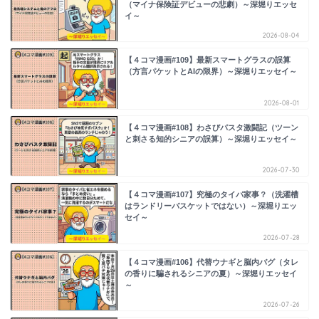
（マイナ保険証デビューの悲劇）～深堀りエッセ
イ～
2026-08-04
【４コマ漫画#109】最新スマートグラスの誤算
（方言パケットとAIの限界）～深堀りエッセイ～
2026-08-01
【４コマ漫画#108】わさびパスタ激闘記（ツーン
と刺さる知的シニアの誤算）～深堀りエッセイ～
2026-07-30
【４コマ漫画#107】究極のタイパ家事？（洗濯槽
はランドリーバスケットではない）～深堀りエッ
セイ～
2026-07-28
【４コマ漫画#106】代替ウナギと脳内バグ（タレ
の香りに騙されるシニアの夏）～深堀りエッセイ
～
2026-07-26