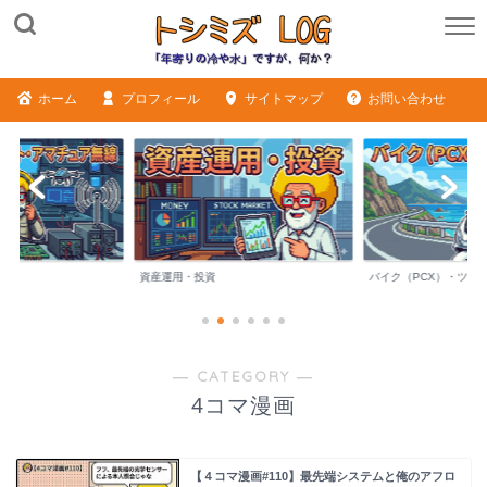
ホーム
プロフィール
サイトマップ
お問い合わせ
ME
資産運用・投資
バイク（PCX）・ツー
― CATEGORY ―
4コマ漫画
【４コマ漫画#110】最先端システムと俺のアフロ