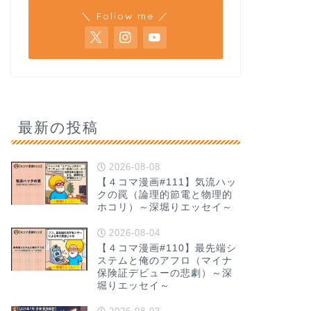
＼ Follow me ／
最新の投稿
2026-08-08
【４コマ漫画#111】気流ハッ
クの罠（論理的節電と物理的
ホコリ）～深堀りエッセイ～
2026-08-04
【４コマ漫画#110】最先端シ
ステムと俺のアフロ（マイナ
保険証デビューの悲劇）～深
堀りエッセイ～