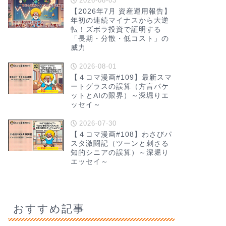
2026-08-03
【2026年7月 資産運用報告】
年初の連続マイナスから大逆
転！ズボラ投資で証明する
「長期・分散・低コスト」の
威力
2026-08-01
【４コマ漫画#109】最新スマ
ートグラスの誤算（方言パケ
ットとAIの限界）～深堀りエ
ッセイ～
2026-07-30
【４コマ漫画#108】わさびパ
スタ激闘記（ツーンと刺さる
知的シニアの誤算）～深堀り
エッセイ～
おすすめ記事