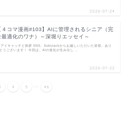
2026-07-24
【４コマ漫画#103】AIに管理されるシニア（完
全最適化のワナ）～深堀りエッセイ～
 アイキャッチと挨拶 SNS、Substackからお越しいただいた皆様、あり
とうございます！ 今回は、AIの進化が生み出し …
2026-07-22
...
3
4
5
46