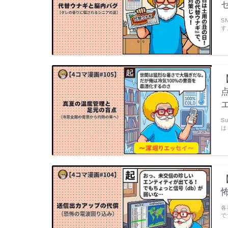
S
す
S
は
各
で