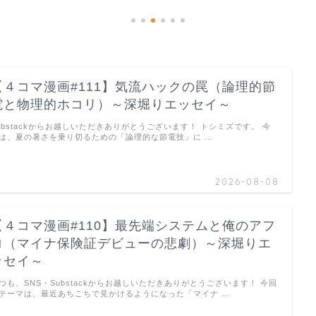
【４コマ漫画#111】気流ハックの罠（論理的節
電と物理的ホコリ）～深堀りエッセイ～
ubstackからお越しいただきありがとうございます！ トシミズです。 今
は、夏の暑さを乗り切るための「論理的な節電技」に …
2026-08-08
【４コマ漫画#110】最先端システムと俺のアフ
ロ（マイナ保険証デビューの悲劇）～深堀りエ
ッセイ～
つも、SNS・Substackからお越しいただきありがとうございます！ 今回
テーマは、最近あちこちで見かけるようになった「マイナ …