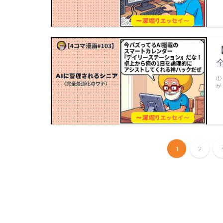
①
が
1
2