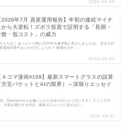
2026-08-04
【2026年7月 資産運用報告】年初の連続マイナ
スから大逆転！ズボラ投資で証明する「長期・
分散・低コスト」の威力
んにちは！ あっという間に2026年も後半戦に突入しましたね。 皆さんの
産運用の調子はいかがでしょうか？ 相場が上が …
2026-08-03
【４コマ漫画#109】最新スマートグラスの誤算
（方言パケットとAIの限界）～深堀りエッセイ
～
NS、Substackからお越しいただきありがとうございます！ トシミズで
。 今回お届けするのは、最新ガジェットに目がない …
2026-08-01