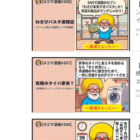
S
す
S
L