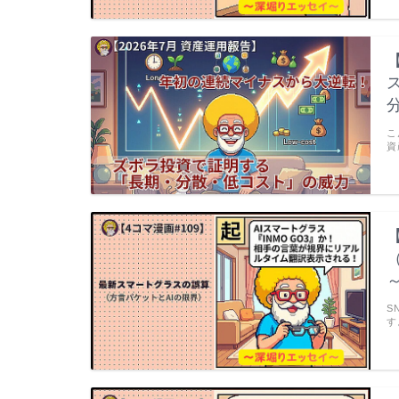
こ
資
S
す