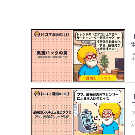
S
回
い
の