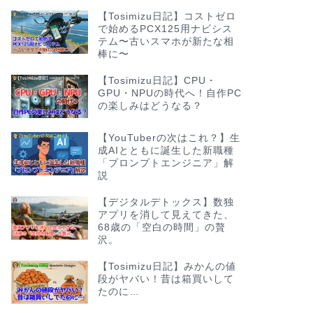
【Tosimizu日記】コストゼロ
で始めるPCX125用ナビシス
テム〜古いスマホが新たな相
棒に〜
【Tosimizu日記】CPU・
GPU・NPUの時代へ！自作PC
の楽しみはどうなる？
【YouTuberの次はこれ？】生
成AIとともに誕生した新職種
「プロンプトエンジニア」解
説
【デジタルデトックス】数独
アプリを消して見えてきた、
68歳の「空白の時間」の贅
沢。
【Tosimizu日記】みかんの値
段がヤバい！昔は箱買いして
たのに…