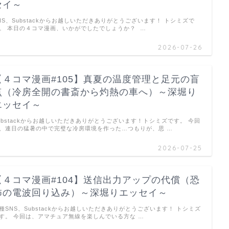
セイ～
NS、Substackからお越しいただきありがとうございます！ トシミズで
。 本日の４コマ漫画、いかがでしたでしょうか？ …
2026-07-26
【４コマ漫画#105】真夏の温度管理と足元の盲
点（冷房全開の書斎から灼熱の車へ）～深堀り
エッセイ～
ubstackからお越しいただきありがとうございます！トシミズです。 今回
、連日の猛暑の中で完璧な冷房環境を作った…つもりが、思 …
2026-07-25
【４コマ漫画#104】送信出力アップの代償（恐
怖の電波回り込み）～深堀りエッセイ～
種SNS、Substackからお越しいただきありがとうございます！ トシミズ
す。 今回は、アマチュア無線を楽しんでいる方な …