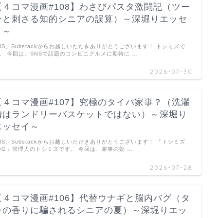
【４コマ漫画#108】わさびパスタ激闘記（ツー
ンと刺さる知的シニアの誤算）～深堀りエッセ
イ～
NS、Substackからお越しいただきありがとうございます！ トシミズで
。 今回は、SNSで話題のコンビニグルメに期待に …
2026-07-30
【４コマ漫画#107】究極のタイパ家事？（洗濯
槽はランドリーバスケットではない）～深堀り
エッセイ～
NS、Substackからお越しいただきありがとうございます！ 「トシミズ
OG」管理人のトシミズです。 今回は、家事の効 …
2026-07-28
【４コマ漫画#106】代替ウナギと脳内バグ（タ
レの香りに騙されるシニアの夏）～深堀りエッ