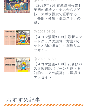
2026-08-03
【2026年7月 資産運用報告】
年初の連続マイナスから大逆
転！ズボラ投資で証明する
「長期・分散・低コスト」の
威力
2026-08-01
【４コマ漫画#109】最新スマ
ートグラスの誤算（方言パケ
ットとAIの限界）～深堀りエ
ッセイ～
2026-07-30
【４コマ漫画#108】わさびパ
スタ激闘記（ツーンと刺さる
知的シニアの誤算）～深堀り
エッセイ～
おすすめ記事