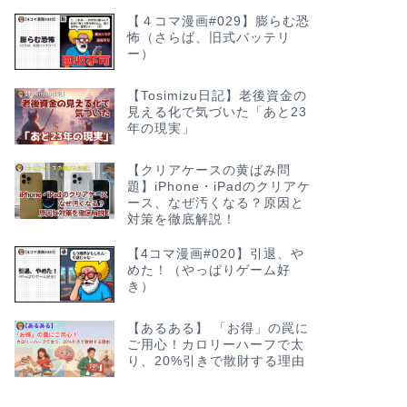
【４コマ漫画#029】膨らむ恐
怖（さらば、旧式バッテリ
ー）
【Tosimizu日記】老後資金の
見える化で気づいた「あと23
年の現実」
【クリアケースの黄ばみ問
題】iPhone・iPadのクリアケ
ース、なぜ汚くなる？原因と
対策を徹底解説！
【4コマ漫画#020】引退、や
めた！（やっぱりゲーム好
き）
【あるある】 「お得」の罠に
ご用心！カロリーハーフで太
り、20%引きで散財する理由