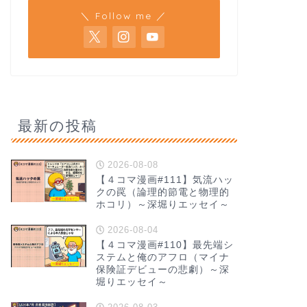
＼ Follow me ／
最新の投稿
2026-08-08
【４コマ漫画#111】気流ハッ
クの罠（論理的節電と物理的
ホコリ）～深堀りエッセイ～
2026-08-04
【４コマ漫画#110】最先端シ
ステムと俺のアフロ（マイナ
保険証デビューの悲劇）～深
堀りエッセイ～