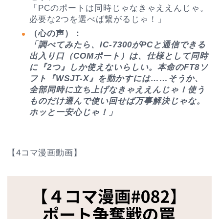
「PCのポートは同時じゃなきゃええんじゃ。
必要な2つを選べば繋がるじゃ！」
（心の声）：
「調べてみたら、IC-7300がPCと通信できる
出入り口（COMポート）は、仕様として同時
に『2つ』しか使えないらしい。本命のFT8ソ
フト『WSJT-X』を動かすには……そうか、
全部同時に立ち上げなきゃええんじゃ！使う
ものだけ選んで使い回せば万事解決じゃな。
ホッと一安心じゃ！」
【4コマ漫画動画】