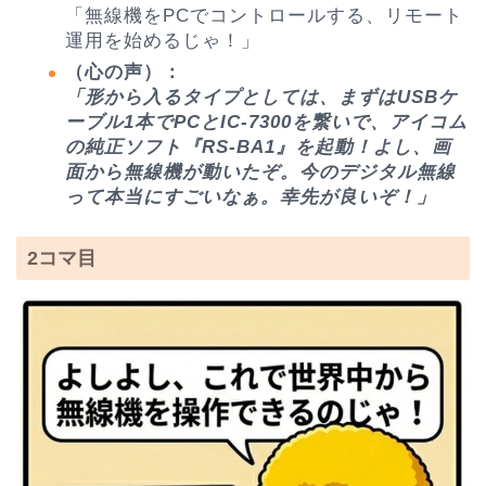
「無線機をPCでコントロールする、リモート
運用を始めるじゃ！」
（心の声）：
「形から入るタイプとしては、まずはUSBケ
ーブル1本でPCとIC-7300を繋いで、アイコム
の純正ソフト『RS-BA1』を起動！よし、画
面から無線機が動いたぞ。今のデジタル無線
って本当にすごいなぁ。幸先が良いぞ！」
2コマ目