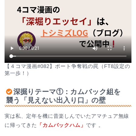
【４コマ漫画#082】ポート争奪戦の罠（FT8設定の
第一歩！）
深掘りテーマ①：カムバック組を
襲う「見えない出入り口」の壁
実は私、定年を機に昔楽しんでいたアマチュア無線
に帰ってきた
「カムバックハム」
です 。