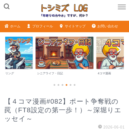
ホーム
プロフィール
サイトマップ
お問い合わせ
・ツーリング
シニアライフ・日記
4コマ漫画
【４コマ漫画#082】ポート争奪戦の
罠（FT8設定の第一歩！）～深堀りエ
ッセイ～
2026-06-01