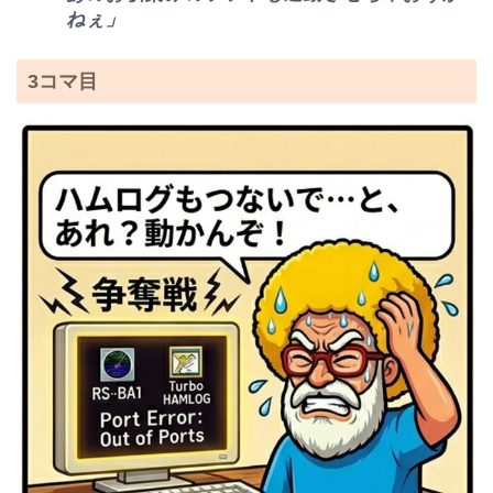
ねぇ」
3コマ目