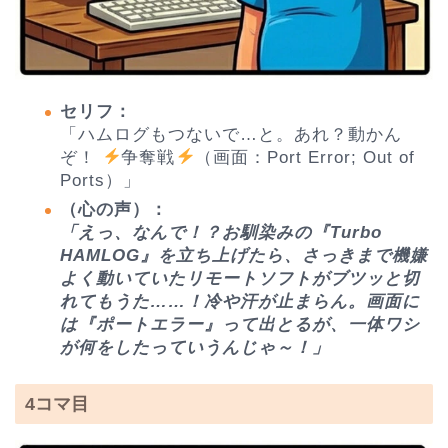
セリフ：
「ハムログもつないで…と。あれ？動かん
ぞ！
争奪戦
（画面：Port Error; Out of
Ports）」
（心の声）：
「えっ、なんで！？お馴染みの『Turbo
HAMLOG』を立ち上げたら、さっきまで機嫌
よく動いていたリモートソフトがブツッと切
れてもうた……！冷や汗が止まらん。画面に
は『ポートエラー』って出とるが、一体ワシ
が何をしたっていうんじゃ～！」
4コマ目