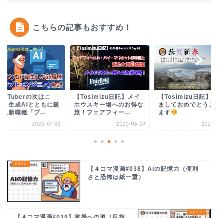
こちらの記事もおすすめ！
ouTuberの次はこ
【Tosimizu日記】メイ
【Tosimizu日記】
？】生成AIとともに誕
ホウスキー場へのお得な
ましておめでとうご
た新職種「プ...
旅！フェアフィー...
ます
2025-07-02
2025-03-09
2025-0
【４コマ漫画#038】AIの記憶力（便利
さと恐怖は紙一重）
【４コマ漫画#039】教授への道（目指