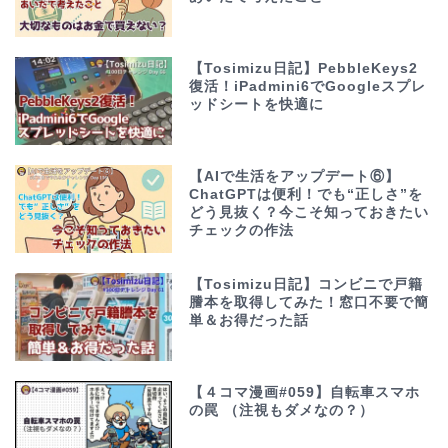
【Tosimizu日記】PebbleKeys2
復活！iPadmini6でGoogleスプレ
ッドシートを快適に
【AIで生活をアップデート⑥】
ChatGPTは便利！でも“正しさ”を
どう見抜く？今こそ知っておきたい
チェックの作法
【Tosimizu日記】コンビニで戸籍
謄本を取得してみた！窓口不要で簡
単＆お得だった話
【４コマ漫画#059】自転車スマホ
の罠 （注視もダメなの？）