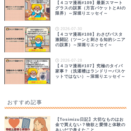
【４コマ漫画#109】最新スマート
グラスの誤算（方言パケットとAIの
限界）～深堀りエッセイ～
2026-07-30
【４コマ漫画#108】わさびパスタ
激闘記（ツーンと刺さる知的シニア
の誤算）～深堀りエッセイ～
2026-07-28
【４コマ漫画#107】究極のタイパ
家事？（洗濯槽はランドリーバスケ
ットではない）～深堀りエッセイ～
おすすめ記事
【Tosimizu日記】大切なものはお
金で買えない？物欲と愛情と体験の
あいだで考えたこと