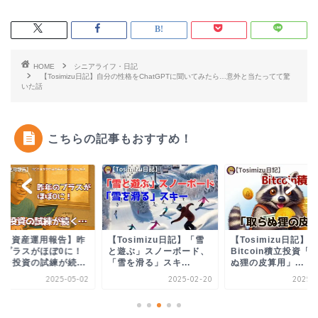
HOME
シニアライフ・日記
【Tosimizu日記】自分の性格をChatGPTに聞いてみたら…意外と当たってて驚
いた話
こちらの記事もおすすめ！
 4月資産運用報告】昨
【Tosimizu日記】「雪
【Tosimizu日記】
のプラスがほぼ0に！
と遊ぶ」スノーボード、
Bitcoin積立投資「
ボラ投資の試練が続...
「雪を滑る」スキ...
ぬ狸の皮算用」...
2025-05-02
2025-02-20
2025-0