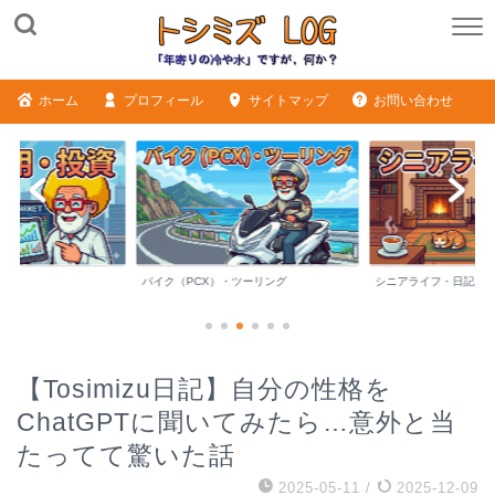
ホーム
プロフィール
サイトマップ
お問い合わせ
バイク（PCX）・ツーリング
シニアライフ・日記
【Tosimizu日記】自分の性格を
ChatGPTに聞いてみたら…意外と当
たってて驚いた話
2025-05-11
/
2025-12-09