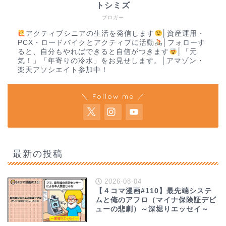
トシミズ
ブロガー
アクティブシニアの生活を発信します
│資産運用・
PCX・ロードバイクとアクティブに活動
│フォローす
ると、自分もやればできると自信がつきます
│「元
気！」「年寄りの冷水」をお見せします。│アマゾン・
楽天アソシエイト参加中！
＼ Follow me ／
最新の投稿
2026-08-04
【４コマ漫画#110】最先端システ
ムと俺のアフロ（マイナ保険証デビ
ューの悲劇）～深堀りエッセイ～