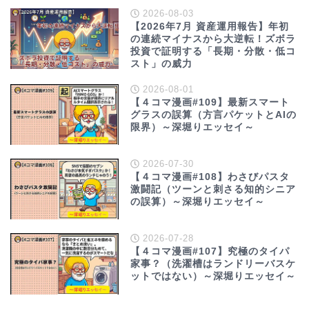
2026-08-03
【2026年7月 資産運用報告】年初
の連続マイナスから大逆転！ズボラ
投資で証明する「長期・分散・低コ
スト」の威力
2026-08-01
【４コマ漫画#109】最新スマート
グラスの誤算（方言パケットとAIの
限界）～深堀りエッセイ～
2026-07-30
【４コマ漫画#108】わさびパスタ
激闘記（ツーンと刺さる知的シニア
の誤算）～深堀りエッセイ～
2026-07-28
【４コマ漫画#107】究極のタイパ
家事？（洗濯槽はランドリーバスケ
ットではない）～深堀りエッセイ～