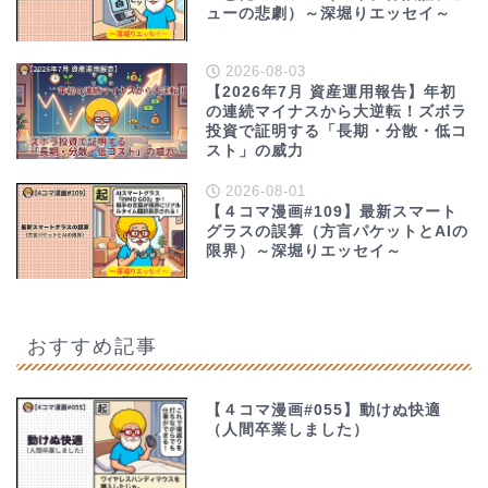
ューの悲劇）～深堀りエッセイ～
2026-08-03
【2026年7月 資産運用報告】年初
の連続マイナスから大逆転！ズボラ
投資で証明する「長期・分散・低コ
スト」の威力
2026-08-01
【４コマ漫画#109】最新スマート
グラスの誤算（方言パケットとAIの
限界）～深堀りエッセイ～
おすすめ記事
【４コマ漫画#055】動けぬ快適
（人間卒業しました）