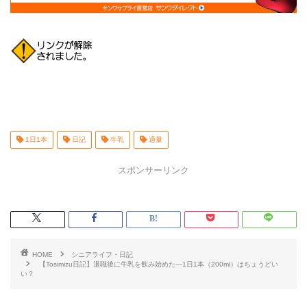
1日1本
日記
牛乳
適量
スポンサーリンク
HOME
シニアライフ・日記
【Tosimizu日記】退職後に牛乳を飲み始めた—1日1本（200ml）はちょうどい
い？