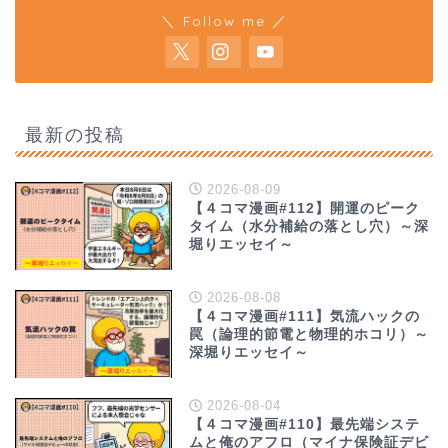
＼ Follow me ／
最新の投稿
2026-08-09
【４コマ漫画#112】開運のピーク
タイム（水分補給の落とし穴）～深
堀りエッセイ～
2026-08-08
【４コマ漫画#111】気流ハックの
罠（論理的節電と物理的ホコリ）～
深堀りエッセイ～
2026-08-04
【４コマ漫画#110】最先端システ
ムと俺のアフロ（マイナ保険証デビ