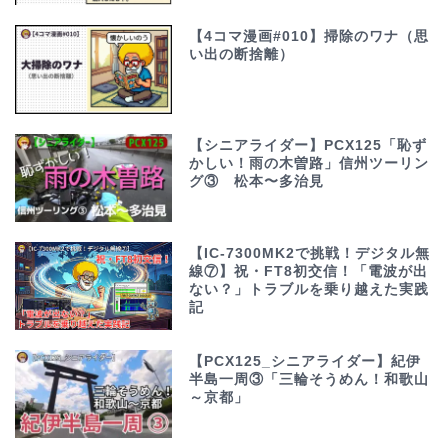
【4コマ漫画#010】掃除のワナ（思
い出の断捨離）
【シニアライダー】PCX125「恥ず
かしい！雨の木曽路」信州ツーリン
グ③ 松本〜多治見
【IC-7300MK2で挑戦！デジタル無
線⑦】祝・FT8初交信！「電波が出
ない？」トラブルを乗り越えた実践
記
【PCX125_シニアライダー】紀伊
半島一周③「三輪そうめん！和歌山
～京都」