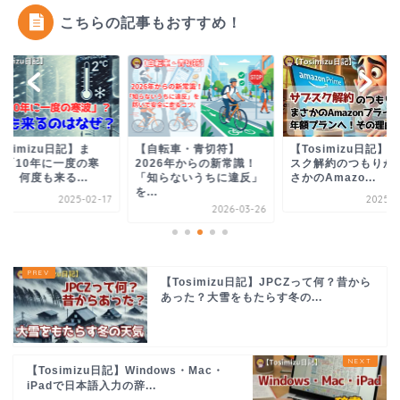
こちらの記事もおすすめ！
osimizu日記】ま
【自転車・青切符】
【Tosimizu日記】
、「10年に一度の寒
2026年からの新常識！
スク解約のつもりが
？ 何度も来る...
「知らないうちに違反」
さかのAmazo...
を...
2025-02-17
2025-0
2026-03-26
【Tosimizu日記】JPCZって何？昔から
あった？大雪をもたらす冬の...
【Tosimizu日記】Windows・Mac・
iPadで日本語入力の辞...