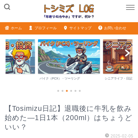
ホーム
プロフィール
サイトマップ
お問い合わせ
バイク（PCX）・ツーリング
シニアライフ・日記
【Tosimizu日記】退職後に牛乳を飲み
始めた—1日1本（200ml）はちょうど
いい？
2025-02-05