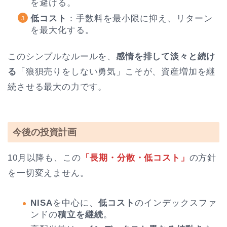
を避ける。
低コスト
：手数料を最小限に抑え、リターン
を最大化する。
このシンプルなルールを、
感情を排して淡々と続け
る
「狼狽売りをしない勇気」こそが、資産増加を継
続させる最大の力です。
今後の投資計画
10月以降も、この
「長期・分散・低コスト」
の方針
を一切変えません。
NISA
を中心に、
低コスト
のインデックスファ
ンドの
積立を継続
。