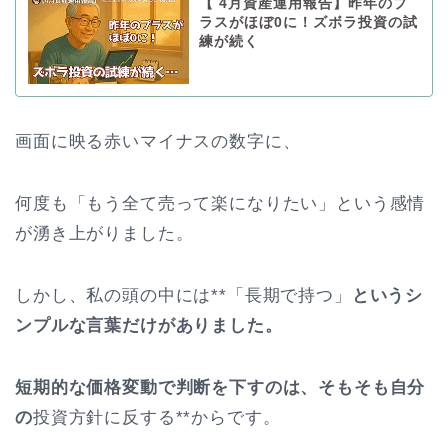
【 4月資産運用報告】昨年のプ
ラスがほぼ0に！ズボラ投資の試
練が続く
画面に映る赤いマイナスの数字に、
何度も「もう全て売って楽になりたい」という感情
が湧き上がりました。
しかし、私の頭の中には**「長期で持つ」
というシ
ンプルな言葉だけがありました。
短期的な価格変動で判断を下すのは、そもそも自分
の
投資方針に反する**からです。