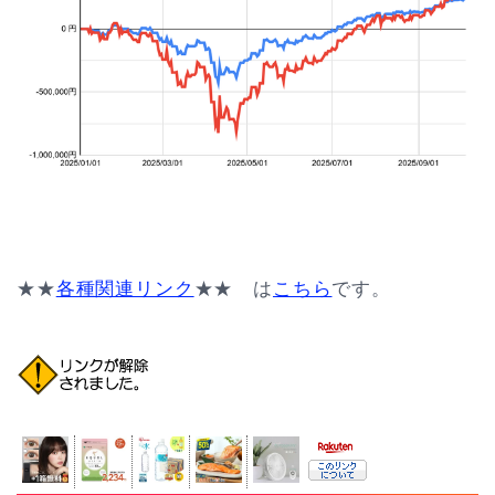
★★
各種関連リンク
★★ は
こちら
です。