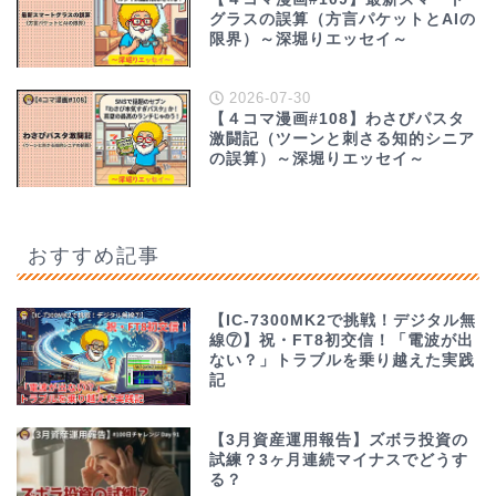
グラスの誤算（方言パケットとAIの
限界）～深堀りエッセイ～
2026-07-30
【４コマ漫画#108】わさびパスタ
激闘記（ツーンと刺さる知的シニア
の誤算）～深堀りエッセイ～
おすすめ記事
【IC-7300MK2で挑戦！デジタル無
線⑦】祝・FT8初交信！「電波が出
ない？」トラブルを乗り越えた実践
記
【3月資産運用報告】ズボラ投資の
試練？3ヶ月連続マイナスでどうす
る？