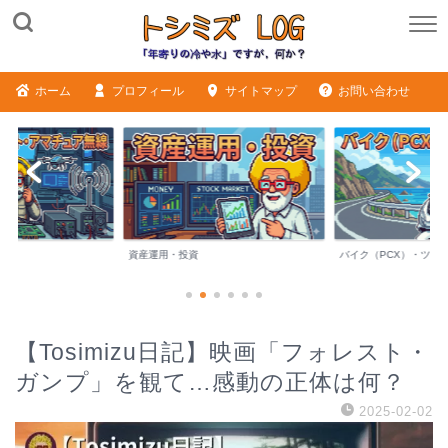
ホーム
プロフィール
サイトマップ
お問い合わせ
ME
資産運用・投資
バイク（PCX）・ツー
【Tosimizu日記】映画「フォレスト・
ガンプ」を観て…感動の正体は何？
2025-02-02