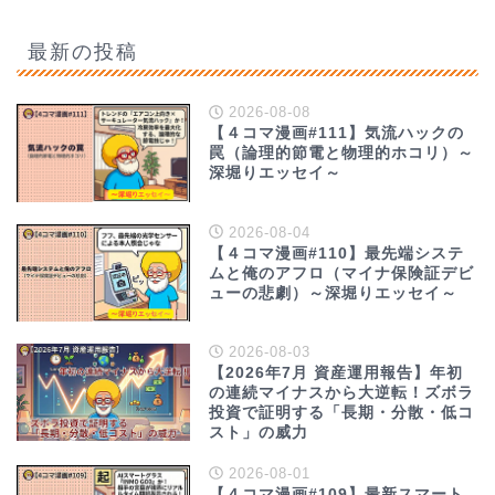
最新の投稿
2026-08-08
【４コマ漫画#111】気流ハックの
罠（論理的節電と物理的ホコリ）～
深堀りエッセイ～
2026-08-04
【４コマ漫画#110】最先端システ
ムと俺のアフロ（マイナ保険証デビ
ューの悲劇）～深堀りエッセイ～
2026-08-03
【2026年7月 資産運用報告】年初
の連続マイナスから大逆転！ズボラ
投資で証明する「長期・分散・低コ
スト」の威力
2026-08-01
【４コマ漫画#109】最新スマート