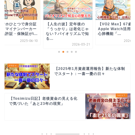
スマホひとつで身分証
【人生の波】定年後の
【VO2 Max】67歳
！】マイナンバーカー
「うっかり」は老化じゃ
Apple Watch活用
免許証・保険証がi...
ない？バイオリズムで知
心肺機能「...
る...
2025-06-10
2026-0
2026-03-21
【2025年1月資産運用報告】新たな体制
でスタート：一喜一憂の日々
【Tosimizu日記】老後資金の見える化
で気づいた「あと23年の現実」