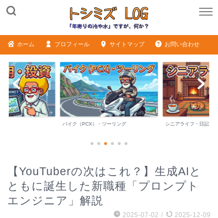
ホーム
プロフィール
サイトマップ
お問い合わせ
バイク（PCX）・ツーリング
シニアライフ・日記
【YouTuberの次はこれ？】生成AIと
ともに誕生した新職種「プロンプト
エンジニア」解説
2025-07-02
/
2025-12-09