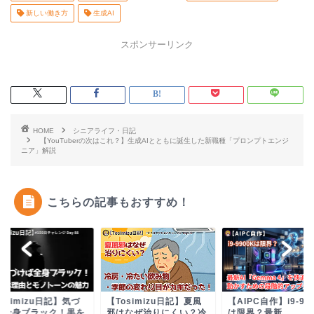
新しい働き方
生成AI
スポンサーリンク
HOME
シニアライフ・日記
【YouTuberの次はこれ？】生成AIとともに誕生した新職種「プロンプトエンジ
ニア」解説
こちらの記事もおすすめ！
osimizu日記】気づ
【Tosimizu日記】夏風
【AIPC自作】i9-99
ば全身ブラック！黒を
邪はなぜ治りにくい？冷
は限界？最新