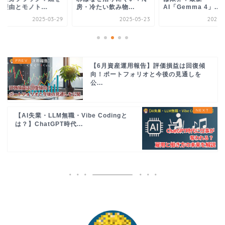
理由とモノト...
房・冷たい飲み物...
AI「Gemma 4」...
2025-03-29
2025-05-23
2026-0
【6月資産運用報告】評価損益は回復傾
向！ポートフォリオと今後の見通しを
公...
【AI失業・LLM無職・Vibe Codingと
は？】ChatGPT時代...