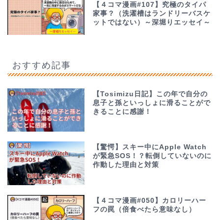
【４コマ漫画#107】究極のタイパ
家事？（洗濯槽はランドリーバスケ
ットではない）～深堀りエッセイ～
おすすめ記事
【Tosimizu日記】この年で自分の
息子と孫といっしょに滑ることがで
きることに感謝！
【驚愕】スキー中にApple Watch
が緊急SOS！？転倒していないのに
作動した理由と対策
【４コマ漫画#050】カロリーハー
フの罠（倍食べたら意味なし）