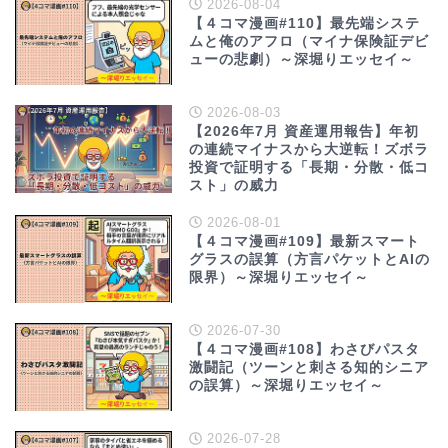
2026-08-04
【４コマ漫画#110】最先端システ
ムと俺のアフロ（マイナ保険証デビ
ューの悲劇）～深堀りエッセイ～
2026-08-03
【2026年7月 資産運用報告】年初
の連続マイナスから大逆転！ズボラ
投資で証明する「長期・分散・低コ
スト」の威力
2026-08-01
【４コマ漫画#109】最新スマート
グラスの誤算（方言パケットとAIの
限界）～深堀りエッセイ～
2026-07-30
【４コマ漫画#108】わさびパスタ
激闘記（ツーンと刺さる知的シニア
の誤算）～深堀りエッセイ～
2026-07-28