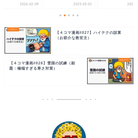
2025-03-02
2025-01-21
2025-0
【４コマ漫画#027】ハイテクの誤算
（お節介な救世主）
【４コマ漫画#028】雪国の試練（副
題：極端すぎる寒さ対策）