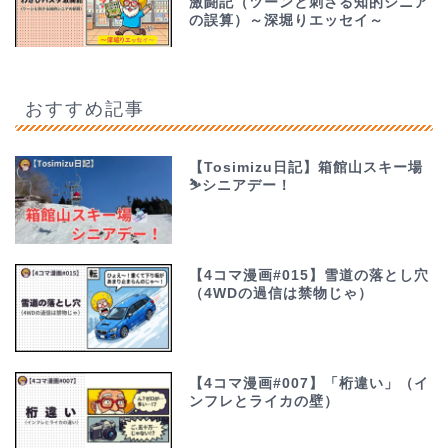
激闘記（ツーンと刺さる知的シニア
の誤算）～深堀りエッセイ～
おすすめ記事
【Tosimizu日記】箱館山スキー場
⛷️シニアデー！
【4コマ漫画#015】雪道の落とし穴
（4WDの過信は禁物じゃ）
【4コマ漫画#007】「桁違い」（イ
ンフレとライカの壁）