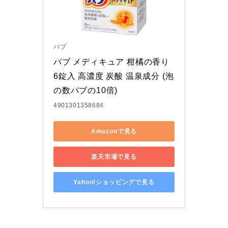
バブ
バブ メディキュア 柑橘の香り 
6錠入 高濃度 炭酸 温泉成分 (泡
の数バブの10倍)
4901301358684
Amazonで見る
楽天市場で見る
Yahoo!ショッピングで見る