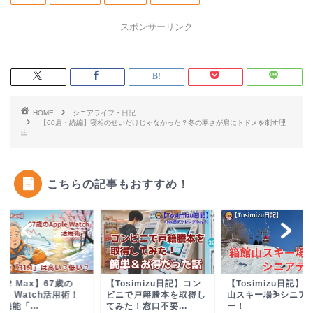
スポンサーリンク
HOME
シニアライフ・日記
【60肩・続編】寝相のせいだけじゃなかった？冬の寒さが肩にトドメを刺す理
由
こちらの記事もおすすめ！
osimizu日記】コン
【Tosimizu日記】箱館
【Tosimizu日記】
ニで戸籍謄本を取得し
山スキー場⛷️シニアデ
らはぎは第2の心臓？
た！窓口不要...
ー！
作業が多いシニ...