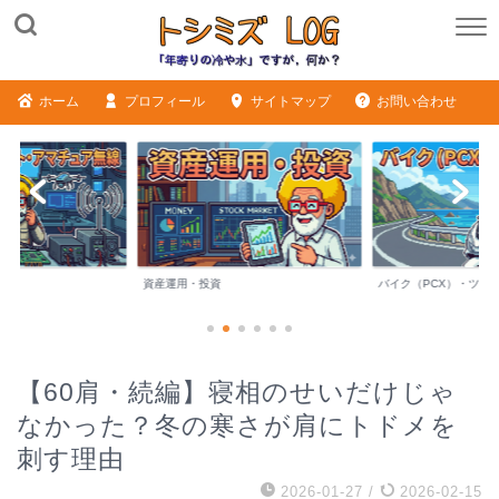
ホーム
プロフィール
サイトマップ
お問い合わせ
バイク（PCX）・ツーリング
シニアライフ・日記
【60肩・続編】寝相のせいだけじゃ
なかった？冬の寒さが肩にトドメを
刺す理由
2026-01-27
/
2026-02-15