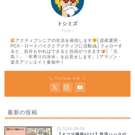
トシミズ
ブロガー
アクティブシニアの生活を発信します
│資産運用・
PCX・ロードバイクとアクティブに活動
│フォローす
ると、自分もやればできると自信がつきます
│「元
気！」「年寄りの冷水」をお見せします。│アマゾン・
楽天アソシエイト参加中！
＼ Follow me ／
最新の投稿
2026-08-08
【４コマ漫画#111】気流ハックの