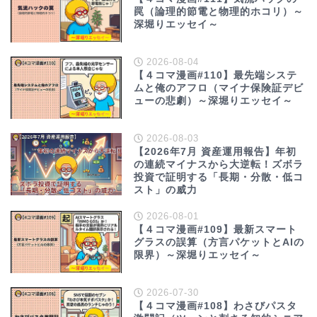
罠（論理的節電と物理的ホコリ）～
深堀りエッセイ～
2026-08-04
【４コマ漫画#110】最先端システ
ムと俺のアフロ（マイナ保険証デビ
ューの悲劇）～深堀りエッセイ～
2026-08-03
【2026年7月 資産運用報告】年初
の連続マイナスから大逆転！ズボラ
投資で証明する「長期・分散・低コ
スト」の威力
2026-08-01
【４コマ漫画#109】最新スマート
グラスの誤算（方言パケットとAIの
限界）～深堀りエッセイ～
2026-07-30
【４コマ漫画#108】わさびパスタ