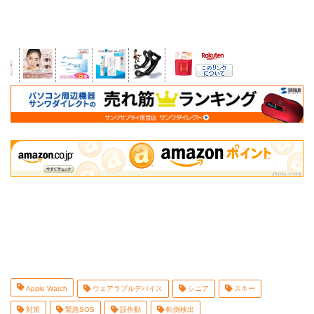
Apple Watch
ウェアラブルデバイス
シニア
スキー
対策
緊急SOS
誤作動
転倒検出