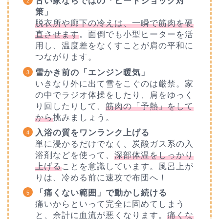
古い家ならではの「ヒートショック対
策」
脱衣所や廊下の冷えは、一瞬で筋肉を硬
直させます
。面倒でも小型ヒーターを活
用し、温度差をなくすことが肩の平和に
つながります。
雪かき前の「エンジン暖気」
いきなり外に出て雪をこぐのは厳禁。家
の中でラジオ体操をしたり、肩をゆっく
り回したりして、
筋肉の「予熱」をして
から
挑みましょう。
入浴の質をワンランク上げる
単に浸かるだけでなく、炭酸ガス系の入
浴剤などを使って、
深部体温をしっかり
上げる
ことを意識しています。風呂上が
りは、冷める前に速攻で布団へ！
「痛くない範囲」で動かし続ける
痛いからといって完全に固めてしまう
と、余計に血流が悪くなります。
痛くな