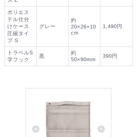
ス L
ポリエス
テル仕分
約
けケース
グレー
1,490円
20×26×10
cm
圧縮タイ
プ S
トラベルS
約
黒
390円
50×90mm
字フック