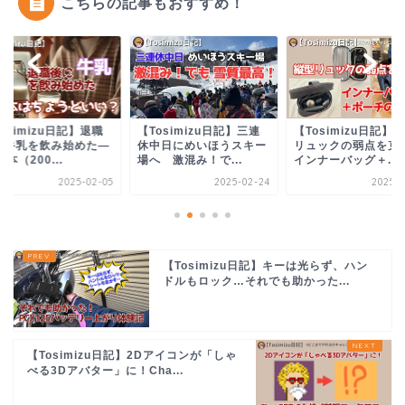
こちらの記事もおすすめ！
osimizu日記】三連
【Tosimizu日記】縦型
【Tosimizu日記】
中日にめいほうスキー
リュックの弱点を克服！
しいコーヒーが飲み
 激混み！で...
インナーバッグ＋...
い！（ファミマ編）
2025-02-24
2025-03-25
2025-
【Tosimizu日記】キーは光らず、ハン
ドルもロック…それでも助かった...
【Tosimizu日記】2Dアイコンが「しゃ
べる3Dアバター」に！Cha...