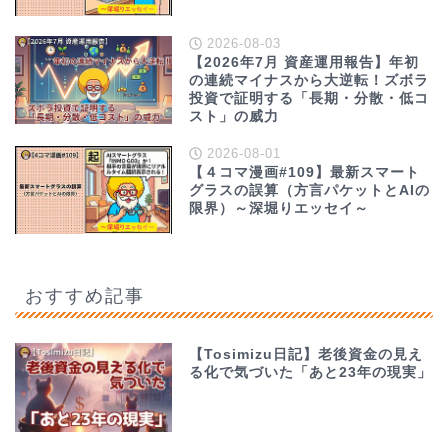
2026-08-03
【2026年7月 資産運用報告】年初
の連続マイナスから大逆転！ズボラ
投資で証明する「長期・分散・低コ
スト」の威力
2026-08-01
【４コマ漫画#109】最新スマート
グラスの誤算（方言パケットとAIの
限界）～深堀りエッセイ～
おすすめ記事
【Tosimizu日記】老後資金の見え
る化で気づいた「あと23年の現実」