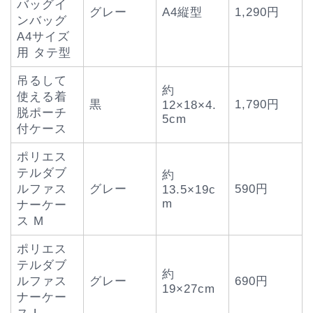
バッグイ
グレー
A4縦型
1,290円
ンバッグ
A4サイズ
用 タテ型
吊るして
約
使える着
黒
1,790円
12×18×4.
脱ポーチ
5cm
付ケース
ポリエス
テルダブ
約
ルファス
グレー
590円
13.5×19c
m
ナーケー
ス M
ポリエス
テルダブ
約
ルファス
グレー
690円
19×27cm
ナーケー