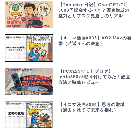
【Tosimizu日記】ChatGPTに月
3000円課金するべき？画像生成の
魅力とサブスク見直しのリアル
【４コマ漫画#035】VO2 Maxの衝
撃（若返りへの決意）
【PCX125でモトブログ】
insta360x3取り付けてみた！設置
方法と映像レビュー
【４コマ漫画#034】思考の聖域
（過去を捨てて未来を掴む）