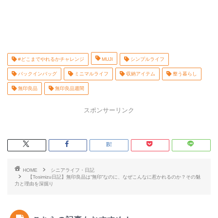
#どこまでやれるかチャレンジ
MUJI
シンプルライフ
バックインバッグ
ミニマルライフ
収納アイテム
整う暮らし
無印良品
無印良品週間
スポンサーリンク
HOME
シニアライフ・日記
【Tosimizu日記】無印良品は“無印”なのに、なぜこんなに惹かれるのか？その魅
力と理由を深掘り