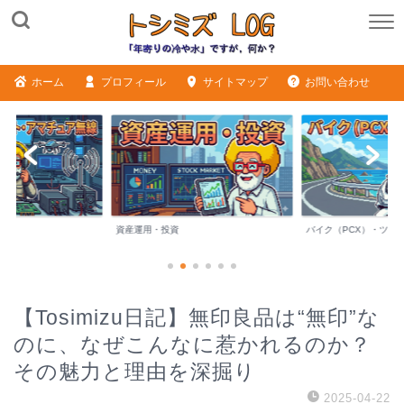
ホーム
プロフィール
サイトマップ
お問い合わせ
バイク（PCX）・ツーリング
シニアライフ・日記
【Tosimizu日記】無印良品は“無印”な
のに、なぜこんなに惹かれるのか？
その魅力と理由を深掘り
2025-04-22