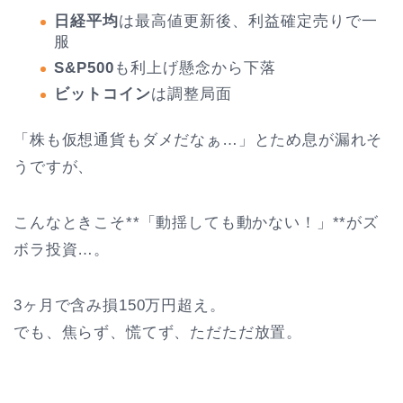
日経平均
は最高値更新後、利益確定売りで一
服
S&P500
も利上げ懸念から下落
ビットコイン
は調整局面
「株も仮想通貨もダメだなぁ…」とため息が漏れそ
うですが、
こんなときこそ**「動揺しても動かない！」**がズ
ボラ投資…。
3ヶ月で含み損150万円超え。
でも、焦らず、慌てず、ただただ放置。