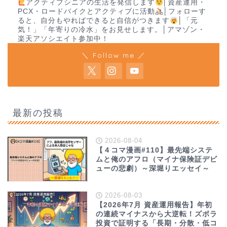
アクティブシニアの生活を発信します
│資産運用・
PCX・ロードバイクとアクティブに活動
│フォローす
ると、自分もやればできると自信がつきます
│「元
気！」「年寄りの冷水」をお見せします。│アマゾン・
楽天アソシエイト参加中！
＼ Follow me ／
最新の投稿
2026-08-04
【４コマ漫画#110】最先端システ
ムと俺のアフロ（マイナ保険証デビ
ューの悲劇）～深堀りエッセイ～
2026-08-03
【2026年7月 資産運用報告】年初
の連続マイナスから大逆転！ズボラ
投資で証明する「長期・分散・低コ