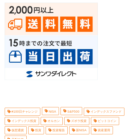
#100日チャレンジ
NISA
S&P500
インデックスファンド
インデックス投資
オルカン
ズボラ投資
ビットコイン
仮想通貨
投資
投資報告
新NISA
資産運用