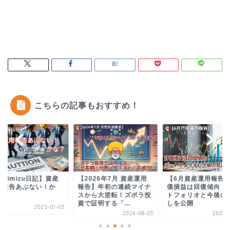
こちらの記事もおすすめ！
osimizu日記】資産
【2026年7月 資産運用
【6月資産運用報告
用報告あぶない！か
報告】年初の連続マイナ
価損益は回復傾向！
？
スから大逆転！ズボラ投
トフォリオと今後の
資で証明する「...
しを公開
2025-01-03
2026-08-03
2025-0