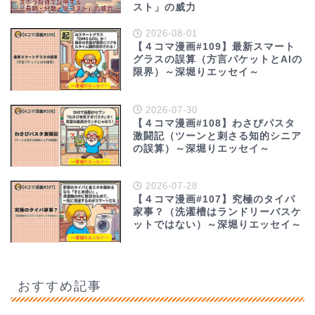
スト」の威力
2026-08-01
【４コマ漫画#109】最新スマート
グラスの誤算（方言パケットとAIの
限界）～深堀りエッセイ～
2026-07-30
【４コマ漫画#108】わさびパスタ
激闘記（ツーンと刺さる知的シニア
の誤算）～深堀りエッセイ～
2026-07-28
【４コマ漫画#107】究極のタイパ
家事？（洗濯槽はランドリーバスケ
ットではない）～深堀りエッセイ～
おすすめ記事