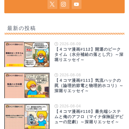
最新の投稿
2026-08-09
【４コマ漫画#112】開運のピーク
タイム（水分補給の落とし穴）～深
堀りエッセイ～
2026-08-08
【４コマ漫画#111】気流ハックの
罠（論理的節電と物理的ホコリ）～
深堀りエッセイ～
2026-08-04
【４コマ漫画#110】最先端システ
ムと俺のアフロ（マイナ保険証デビ
ューの悲劇）～深堀りエッセイ～