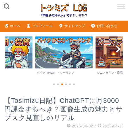
ホーム
プロフィール
サイトマップ
お問い合わせ
バイク（PCX）・ツーリング
シニアライフ・日記
【Tosimizu日記】ChatGPTに月3000
円課金するべき？画像生成の魅力とサ
ブスク見直しのリアル
2025-04-02
/
2025-04-13