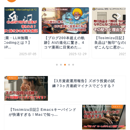
AI失業・LLM無職・
【ブログ200本超えの軌
【Tosimizu日記】
be Codingとは？】
跡】AIの進化に驚き、4
良品は“無印”なのに
tGP...
コマ漫画に目覚めた...
ぜこんなに惹か...
2025-07-05
2025-12-29
2025-0
【3月資産運用報告】ズボラ投資の試
練？3ヶ月連続マイナスでどうする？
【Tosimizu日記】Emacsキーバインド
が快適すぎる！Macで知っ...