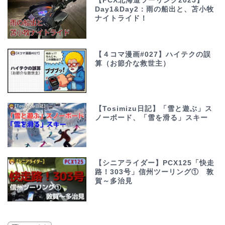
【PCX北海道ツーリング2025】
Day1&Day2：雨の船出と、苫小牧
ナイトライド！
【４コマ漫画#027】ハイテクの誤
算（お節介な救世主）
【Tosimizu日記】「雪と遊ぶ」ス
ノーボード、「雪を滑る」スキー
【シニアライダー】PCX125「快走
路！303号」信州ツーリング① 敦
賀～多治見