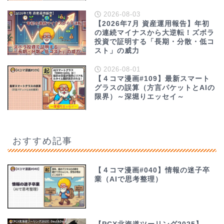
2026-08-03
【2026年7月 資産運用報告】年初
の連続マイナスから大逆転！ズボラ
投資で証明する「長期・分散・低コ
スト」の威力
2026-08-01
【４コマ漫画#109】最新スマート
グラスの誤算（方言パケットとAIの
限界）～深堀りエッセイ～
おすすめ記事
【４コマ漫画#040】情報の迷子卒
業（AIで思考整理）