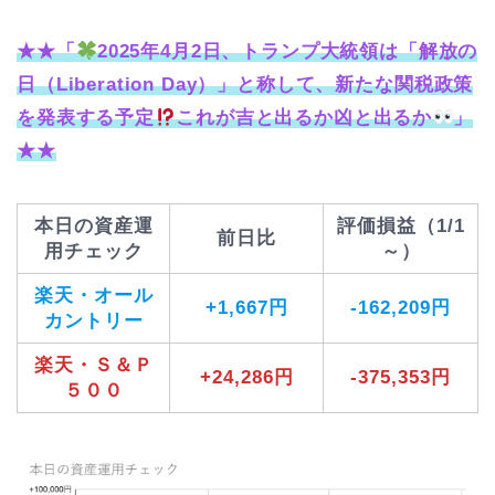
★★「
2025年4月2日、トランプ大統領は「解放の
日（Liberation Day）」と称して、新たな関税政策
を発表する予定
これが吉と出るか凶と出るか
」
★★
本日の資産運
評価損益（1/1
前日比
用チェック
～）
楽天・オール
+1,667円
-162,209円
カントリー
楽天・Ｓ＆Ｐ
+24,286円
-375,353円
５００