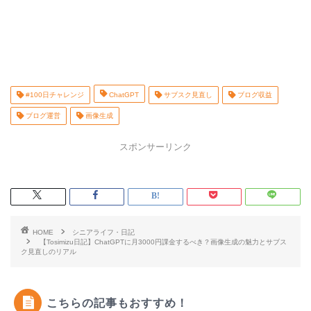
#100日チャレンジ
ChatGPT
サブスク見直し
ブログ収益
ブログ運営
画像生成
スポンサーリンク
HOME
シニアライフ・日記
【Tosimizu日記】ChatGPTに月3000円課金するべき？画像生成の魅力とサブス
ク見直しのリアル
こちらの記事もおすすめ！