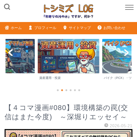
ホーム
プロフィール
サイトマップ
お問い合わせ
バイク（PCX）・ツーリング
シニアライフ・日記
【４コマ漫画#080】環境構築の罠(交
信はまた今度) ～深堀りエッセイ～
2026-05-21