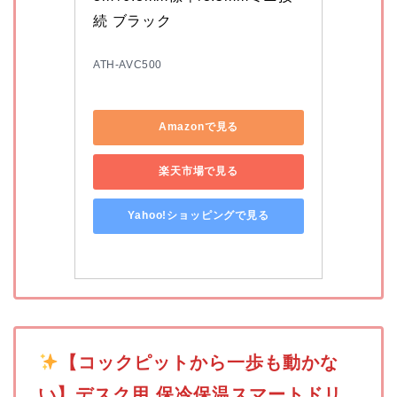
続 ブラック
ATH-AVC500
Amazonで見る
楽天市場で見る
Yahoo!ショッピングで見る
️
【コックピットから一歩も動かな
い】デスク用 保冷保温スマートドリ