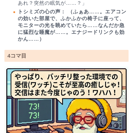
あれ？突然の眠気が……？」
トシミズの心の声：
（ふぁあ……。エアコン
の効いた部屋で、ふかふかの椅子に座って、
モニターの光を眺めていたら……なんだか急
に猛烈な睡魔が……。エナジードリンクも効
かん……）
4コマ目