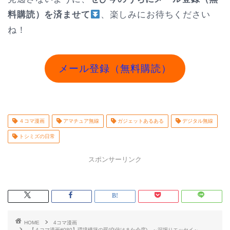
料購読）を済ませて
、楽しみにお待ちください
ね！
メール登録（無料購読）
４コマ漫画
アマチュア無線
ガジェットあるある
デジタル無線
トシミズの日常
スポンサーリンク
HOME
4コマ漫画
【４コマ漫画#080】環境構築の罠(交信はまた今度) ～深堀りエッセイ～