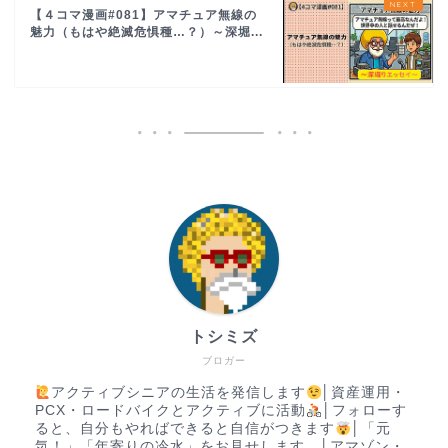
【４コマ漫画#081】アマチュア無線の
魅力（もはや絶滅危惧種…？）～深堀...
トシミズ
ブロガー
アクティブシニアの生活を発信します
│資産運用・
PCX・ロードバイクとアクティブに活動
│フォローす
ると、自分もやればできると自信がつきます
│「元
気！」「年寄りの冷水」をお見せします。│アマゾン・