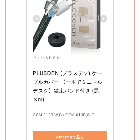
ＰＬＵＳＤＥＮ
PLUSDEN (プラスデン) ケー
ブルカバー 【一本でミニマル
デスク】結束バンド付き (黒, 
３m)
CCM-313B,W,G / CCM-613B,W,G
Amazonで見る