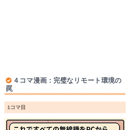
４コマ漫画：完璧なリモート環境の
罠
1コマ目