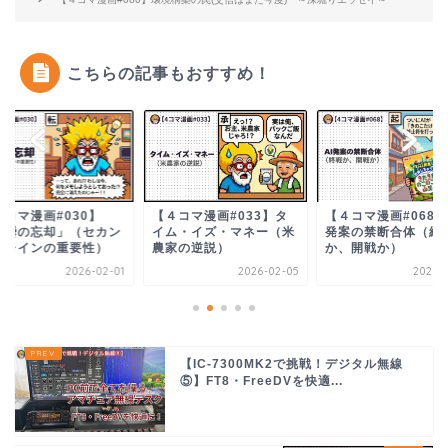
こちらの記事もおすすめ！
４コマ漫画#033】タ
【４コマ漫画#068】AI
【４コマ漫画#103】
ム・イズ・マネー（米
発案の禁断合体（終戦
に管理されるシニア
家の逆説）
か、開戦か）
全最適化のワナ）～..
2026-02-05
2026-04-14
2026-0
【IC-7300MK2で挑戦！デジタル無線
⑤】FT8・FreeDVを快適...