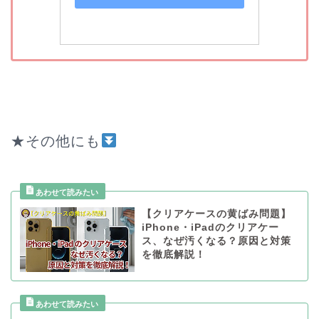
★その他にも
️
【クリアケースの黄ばみ問題】
iPhone・iPadのクリアケー
ス、なぜ汚くなる？原因と対策
を徹底解説！