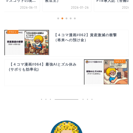
世主）
FT8導入記（苦難の設...
預け金）
2026-01-26
2026-06-25
2026-0
【４コマ漫画#062】資産激減の衝撃
（将来への預け金）
【４コマ漫画#064】最強AIとズル休み
(サボりも効率化)