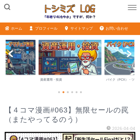
ホーム
プロフィール
サイトマップ
お問い合わせ
バイク（PCX）・ツーリング
シニアライフ・日記
【４コマ漫画#063】無限セールの罠
（またやってるのう）
2026-04-04