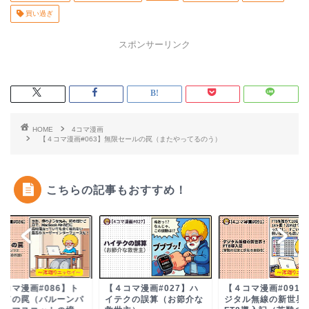
買い過ぎ
スポンサーリンク
HOME
4コマ漫画
【４コマ漫画#063】無限セールの罠（またやってるのう）
こちらの記事もおすすめ！
４コマ漫画#027】ハ
【４コマ漫画#091】デ
【４コマ漫画#062
テクの誤算（お節介な
ジタル無線の新世界！
産激減の衝撃（将来