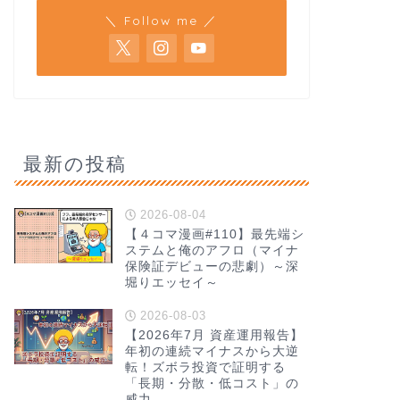
＼ Follow me ／
最新の投稿
2026-08-04
【４コマ漫画#110】最先端シ
ステムと俺のアフロ（マイナ
保険証デビューの悲劇）～深
堀りエッセイ～
2026-08-03
【2026年7月 資産運用報告】
年初の連続マイナスから大逆
転！ズボラ投資で証明する
「長期・分散・低コスト」の
威力