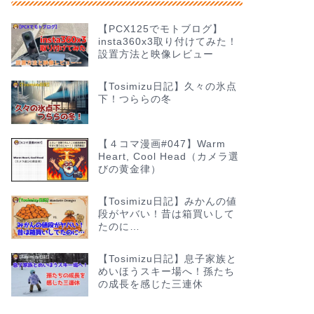
【PCX125でモトブログ】
insta360x3取り付けてみた！
設置方法と映像レビュー
【Tosimizu日記】久々の氷点
下！つららの冬
【４コマ漫画#047】Warm
Heart, Cool Head（カメラ選
びの黄金律）
【Tosimizu日記】みかんの値
段がヤバい！昔は箱買いして
たのに…
【Tosimizu日記】息子家族と
めいほうスキー場へ！孫たち
の成長を感じた三連休