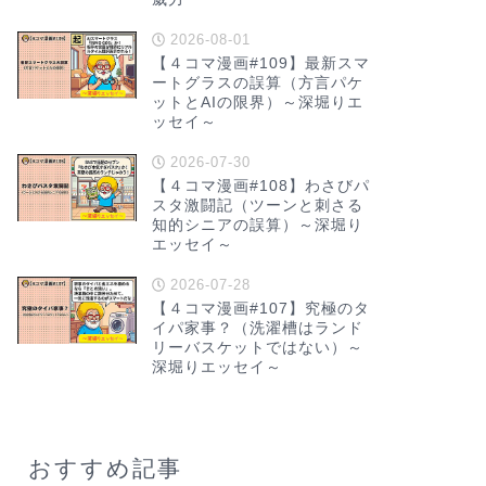
2026-08-01
【４コマ漫画#109】最新スマ
ートグラスの誤算（方言パケ
ットとAIの限界）～深堀りエ
ッセイ～
2026-07-30
【４コマ漫画#108】わさびパ
スタ激闘記（ツーンと刺さる
知的シニアの誤算）～深堀り
エッセイ～
2026-07-28
【４コマ漫画#107】究極のタ
イパ家事？（洗濯槽はランド
リーバスケットではない）～
深堀りエッセイ～
おすすめ記事