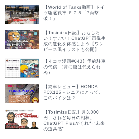
【World of Tanks動画】ドイ
ツ駆逐戦車 Ｅ２５「7両撃
破！」
【Tosimizu日記】おもしろ
い！すごい！ChatGPT画像生
成の進化を体感しよう【ワン
ピース風イラストも公開】
【４コマ漫画#043】予約駐車
の代償 （背に腹は代えられ
ぬ）
【納車レビュー】HONDA
PCX125－シニアにとって、
このバイクは？
【Tosimizu日記】月3,000
円、されど毎日の相棒。
ChatGPT Plusがくれた“未来
の道具感”