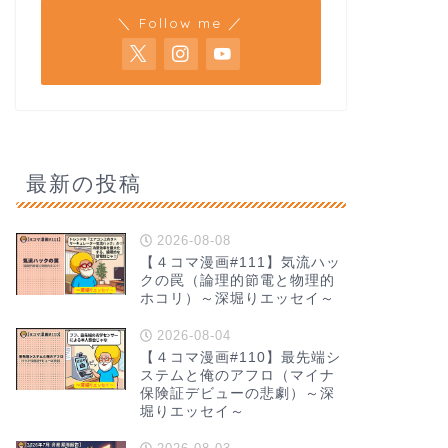
＼ Follow me ／
最新の投稿
2026-08-08
【４コマ漫画#111】気流ハッ
クの罠（論理的節電と物理的
ホコリ）～深堀りエッセイ～
2026-08-04
【４コマ漫画#110】最先端シ
ステムと俺のアフロ（マイナ
保険証デビューの悲劇）～深
堀りエッセイ～