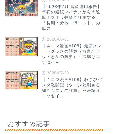
2026-08-03
【2026年7月 資産運用報告】
年初の連続マイナスから大逆
転！ズボラ投資で証明する
「長期・分散・低コスト」の
威力
2026-08-01
【４コマ漫画#109】最新スマ
ートグラスの誤算（方言パケ
ットとAIの限界）～深堀りエ
ッセイ～
2026-07-30
【４コマ漫画#108】わさびパ
スタ激闘記（ツーンと刺さる
知的シニアの誤算）～深堀り
エッセイ～
おすすめ記事