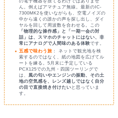
の電子機器を捨てるわけではありませ
ん。例えばアマチュア無線。最新のIC-
7300MK2を使いながらも、空電ノイズの
中から遠くの誰かの声を探し出し、ダイ
ヤルを回して周波数を合わせる。この
「物理的な操作感」と「一期一会の対
話」は、スマホのチャットにはない、非
常にアナログで人間味のある体験
です。
五感で味わう旅
： ネットで観光地を検
索するのではなく、紙の地図を広げてル
ートを練る。5月末に予定している
PCX125での九州・四国ツーリングで
は、
風の匂いやエンジンの振動、その土
地の空気感を、レンズ越しではなく自分
の目で直接焼き付けたい
と思っていま
す。