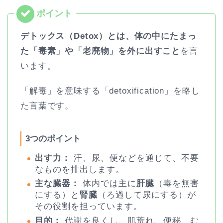
デトックス（Detox）とは、体の中にたまっ
た「毒素」や「老廃物」を外に出すこと
を言
います。
「解毒」を意味する「detoxification」を略し
た言葉です。
3つのポイント
出す力：
汗、尿、便などを通じて、不要
なものを排出します。
主な臓器：
体内では主に
肝臓
（毒を無害
にする）と
腎臓
（ろ過して尿にする）が
その役割を担っています。
目的：
代謝を良くし、肌荒れ、便秘、む