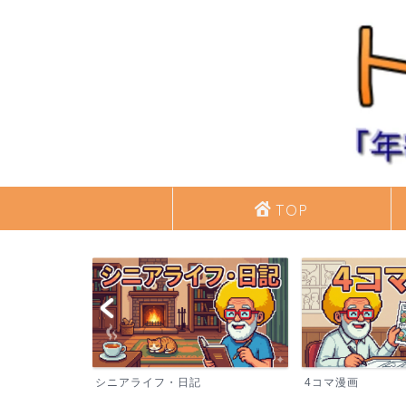
TOP
ーリング
シニアライフ・日記
4コマ漫画