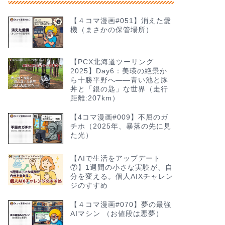
【４コマ漫画#051】消えた愛
機（まさかの保管場所）
【PCX北海道ツーリング
2025】Day6：美瑛の絶景か
ら十勝平野へ——青い池と豚
丼と「銀の匙」な世界（走行
距離:207km）
【4コマ漫画#009】不屈のガ
チホ（2025年、暴落の先に見
た光）
【AIで生活をアップデート
⑦】1週間の小さな実験が、自
分を変える。個人AIXチャレン
ジのすすめ
【４コマ漫画#070】夢の最強
AIマシン （お値段は悪夢）