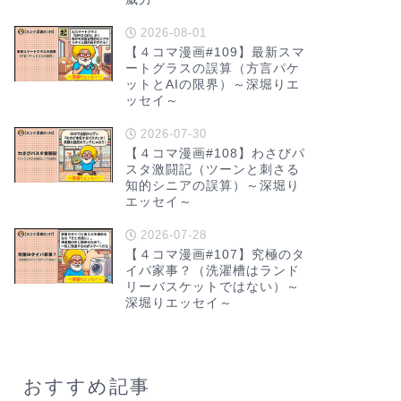
2026-08-01
【４コマ漫画#109】最新スマ
ートグラスの誤算（方言パケ
ットとAIの限界）～深堀りエ
ッセイ～
2026-07-30
【４コマ漫画#108】わさびパ
スタ激闘記（ツーンと刺さる
知的シニアの誤算）～深堀り
エッセイ～
2026-07-28
【４コマ漫画#107】究極のタ
イパ家事？（洗濯槽はランド
リーバスケットではない）～
深堀りエッセイ～
おすすめ記事