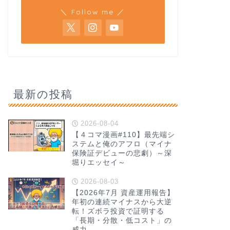
＼ Follow me ／
最新の投稿
2026-08-04
【４コマ漫画#110】最先端シ
ステムと俺のアフロ（マイナ
保険証デビューの悲劇）～深
堀りエッセイ～
2026-08-03
【2026年7月 資産運用報告】
年初の連続マイナスから大逆
転！ズボラ投資で証明する
「長期・分散・低コスト」の
威力