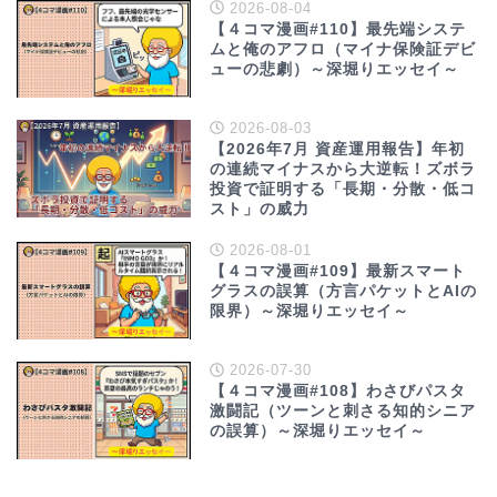
2026-08-04
【４コマ漫画#110】最先端システ
ムと俺のアフロ（マイナ保険証デビ
ューの悲劇）～深堀りエッセイ～
2026-08-03
【2026年7月 資産運用報告】年初
の連続マイナスから大逆転！ズボラ
投資で証明する「長期・分散・低コ
スト」の威力
2026-08-01
【４コマ漫画#109】最新スマート
グラスの誤算（方言パケットとAIの
限界）～深堀りエッセイ～
2026-07-30
【４コマ漫画#108】わさびパスタ
激闘記（ツーンと刺さる知的シニア
の誤算）～深堀りエッセイ～