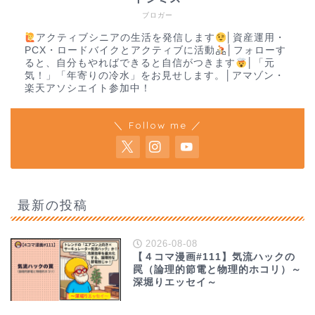
ブロガー
アクティブシニアの生活を発信します
│資産運用・
PCX・ロードバイクとアクティブに活動
│フォローす
ると、自分もやればできると自信がつきます
│「元
気！」「年寄りの冷水」をお見せします。│アマゾン・
楽天アソシエイト参加中！
＼ Follow me ／
最新の投稿
2026-08-08
【４コマ漫画#111】気流ハックの
罠（論理的節電と物理的ホコリ）～
深堀りエッセイ～