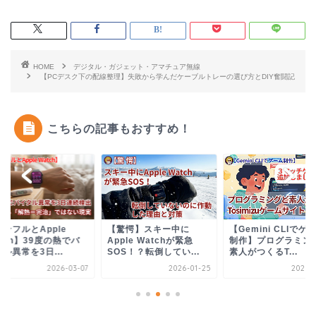
HOME
デジタル・ガジェット・アマチュア無線
【PCデスク下の配線整理】失敗から学んだケーブルトレーの選び方とDIY奮闘記
こちらの記事もおすすめ！
ンフルとApple
【驚愕】スキー中に
【Gemini CLIでゲ
tch】39度の熱でバ
Apple Watchが緊急
制作】プログラミン
ル異常を3日...
SOS！？転倒してい...
素人がつくるT...
2026-03-07
2026-01-25
2025-0