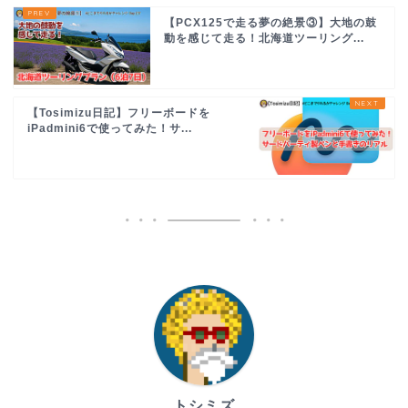
【PCX125で走る夢の絶景③】大地の鼓
動を感じて走る！北海道ツーリング...
【Tosimizu日記】フリーボードを
iPadmini6で使ってみた！サ...
トシミズ