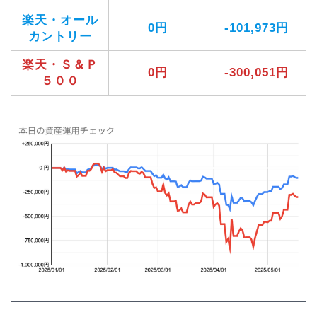
楽天・オール
0円
-101,973円
カントリー
楽天・Ｓ＆Ｐ
0円
-300,051円
５００