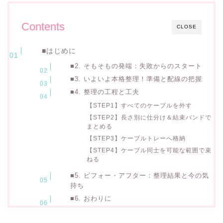
Contents
CLOSE
■はじめに
■2. そもそもの発端：失敗からのスタート
■3. いよいよ本格整理！準備と配線の把握
■4. 整理の工程と工夫
【STEP1】すべてのケーブルを外す
【STEP2】長さ別に仕分け＆結束バンドで
まとめる
【STEP3】ケーブルトレーへ格納
【STEP4】ケーブル同士を可能な範囲で束
ねる
■5. ビフォー・アフター：整理結果と今の気
持ち
■6. おわりに