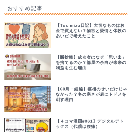
おすすめ記事
【Tosimizu日記】大切なものはお
金で買えない？物欲と愛情と体験の
あいだで考えたこと
【断捨離】成功者はなぜ「思い出」
を捨てるのか？部屋の余白が未来の
利益を生む理由
【60肩・続編】寝相のせいだけじゃ
なかった？冬の寒さが肩にトドメを
刺す理由
【４コマ漫画#061】デジタルデト
ックス（代償は腰痛）