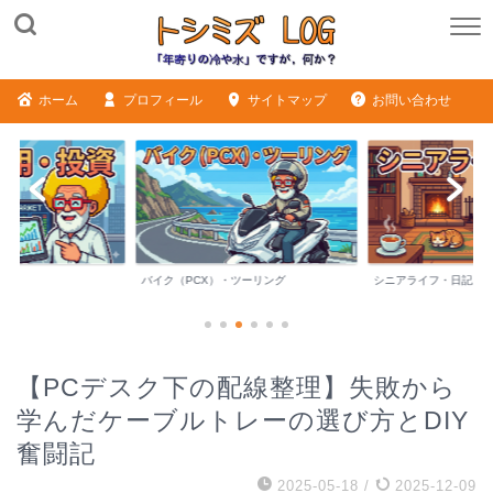
ホーム
プロフィール
サイトマップ
お問い合わせ
バイク（PCX）・ツーリング
シニアライフ・日記
【PCデスク下の配線整理】失敗から
学んだケーブルトレーの選び方とDIY
奮闘記
2025-05-18
/
2025-12-09