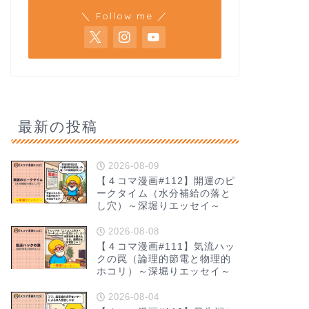
＼ Follow me ／
最新の投稿
2026-08-09
【４コマ漫画#112】開運のピ
ークタイム（水分補給の落と
し穴）～深堀りエッセイ～
2026-08-08
【４コマ漫画#111】気流ハッ
クの罠（論理的節電と物理的
ホコリ）～深堀りエッセイ～
2026-08-04