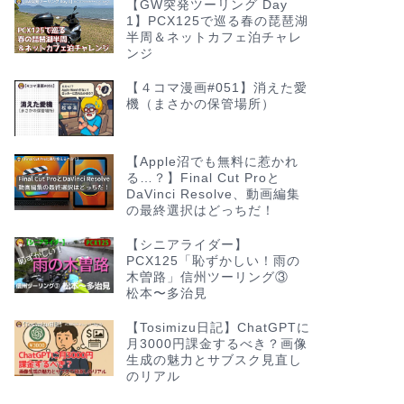
【GW突発ツーリング Day
1】PCX125で巡る春の琵琶湖
半周＆ネットカフェ泊チャレ
ンジ
【４コマ漫画#051】消えた愛
機（まさかの保管場所）
【Apple沼でも無料に惹かれ
る…？】Final Cut Proと
DaVinci Resolve、動画編集
の最終選択はどっちだ！
【シニアライダー】
PCX125「恥ずかしい！雨の
木曽路」信州ツーリング③
松本〜多治見
【Tosimizu日記】ChatGPTに
月3000円課金するべき？画像
生成の魅力とサブスク見直し
のリアル