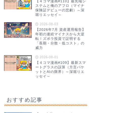
【４コマ漫画#110】最先端シ
ステムと俺のアフロ（マイナ
保険証デビューの悲劇）～深
堀りエッセイ～
2026-08-03
【2026年7月 資産運用報告】
年初の連続マイナスから大逆
転！ズボラ投資で証明する
「長期・分散・低コスト」の
威力
2026-08-01
【４コマ漫画#109】最新スマ
ートグラスの誤算（方言パケ
ットとAIの限界）～深堀りエ
ッセイ～
おすすめ記事