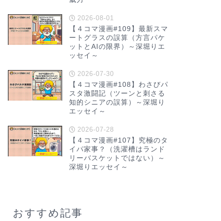
2026-08-01
【４コマ漫画#109】最新スマ
ートグラスの誤算（方言パケ
ットとAIの限界）～深堀りエ
ッセイ～
2026-07-30
【４コマ漫画#108】わさびパ
スタ激闘記（ツーンと刺さる
知的シニアの誤算）～深堀り
エッセイ～
2026-07-28
【４コマ漫画#107】究極のタ
イパ家事？（洗濯槽はランド
リーバスケットではない）～
深堀りエッセイ～
おすすめ記事