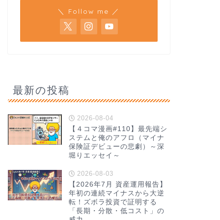
＼ Follow me ／
最新の投稿
2026-08-04
【４コマ漫画#110】最先端シ
ステムと俺のアフロ（マイナ
保険証デビューの悲劇）～深
堀りエッセイ～
2026-08-03
【2026年7月 資産運用報告】
年初の連続マイナスから大逆
転！ズボラ投資で証明する
「長期・分散・低コスト」の
威力