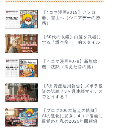
【4コマ漫画#019】アフロ
爺、雪山へ（シニアデーの誘
惑）
【60代の眼鏡】白髪を武器に
する「坂本龍一」的スタイル
【４コマ漫画#078】新無線
機…沈黙（消えた音の謎）
【3月資産運用報告】ズボラ投
資の試練？3ヶ月連続マイナス
でどうする？
【ブログ200本超えの軌跡】
AIの進化に驚き、4コマ漫画に
目覚めた私の2025年回顧録