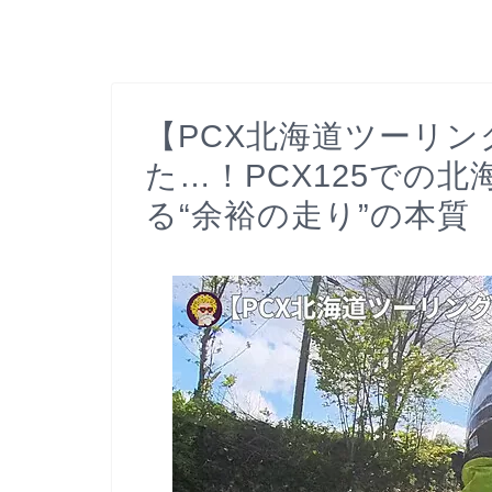
【PCX北海道ツーリ
た…！PCX125での
る“余裕の走り”の本質