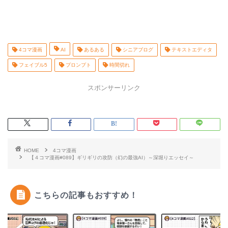
4コマ漫画
AI
あるある
シニアブログ
テキストエディタ
フェイブル5
プロンプト
時間切れ
スポンサーリンク
HOME
4コマ漫画
【４コマ漫画#089】ギリギリの攻防（幻の最強AI）～深堀りエッセイ～
こちらの記事もおすすめ！