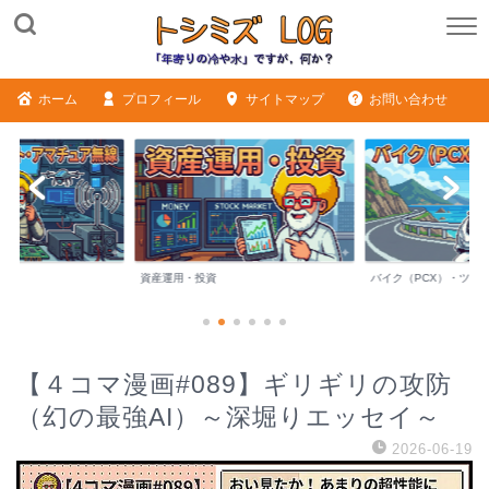
ホーム
プロフィール
サイトマップ
お問い合わせ
バイク（PCX）・ツーリング
シニアライフ・日記
【４コマ漫画#089】ギリギリの攻防
（幻の最強AI）～深堀りエッセイ～
2026-06-19