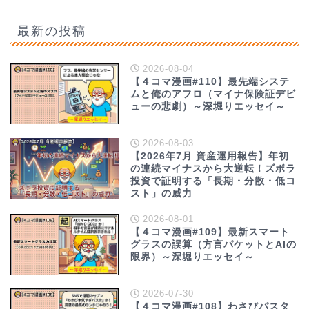
最新の投稿
2026-08-04
【４コマ漫画#110】最先端システ
ムと俺のアフロ（マイナ保険証デビ
ューの悲劇）～深堀りエッセイ～
2026-08-03
【2026年7月 資産運用報告】年初
の連続マイナスから大逆転！ズボラ
投資で証明する「長期・分散・低コ
スト」の威力
2026-08-01
【４コマ漫画#109】最新スマート
グラスの誤算（方言パケットとAIの
限界）～深堀りエッセイ～
2026-07-30
【４コマ漫画#108】わさびパスタ