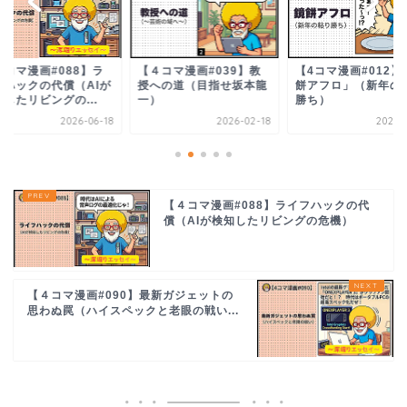
４コマ漫画#039】教
【4コマ漫画#012】「鏡
【４コマ漫画#090
への道（目指せ坂本龍
餅アフロ」（新年の粘り
新ガジェットの思わ
）
勝ち）
（ハイスペックと老眼.
2026-02-18
2026-01-01
2026-0
【４コマ漫画#088】ライフハックの代
償（AIが検知したリビングの危機）
【４コマ漫画#090】最新ガジェットの
思わぬ罠（ハイスペックと老眼の戦い...