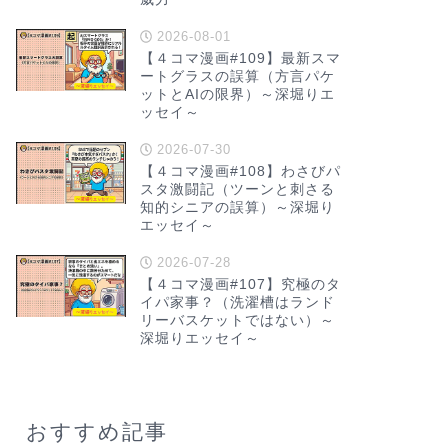
2026-08-01
【４コマ漫画#109】最新スマ
ートグラスの誤算（方言パケ
ットとAIの限界）～深堀りエ
ッセイ～
2026-07-30
【４コマ漫画#108】わさびパ
スタ激闘記（ツーンと刺さる
知的シニアの誤算）～深堀り
エッセイ～
2026-07-28
【４コマ漫画#107】究極のタ
イパ家事？（洗濯槽はランド
リーバスケットではない）～
深堀りエッセイ～
おすすめ記事