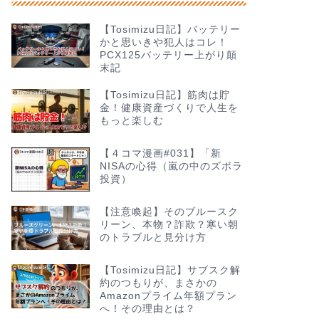
【Tosimizu日記】バッテリー
かと思いきや犯人はコレ！
PCX125バッテリー上がり顛
末記
【Tosimizu日記】筋肉は貯
金！健康資産づくりで人生を
もっと楽しむ
【４コマ漫画#031】「新
NISAの心得（嵐の中のズボラ
投資）
【注意喚起】そのブルースク
リーン、本物？詐欺？寒い朝
のトラブルと見分け方
【Tosimizu日記】サブスク解
約のつもりが、まさかの
Amazonプライム年額プラン
へ！その理由とは？