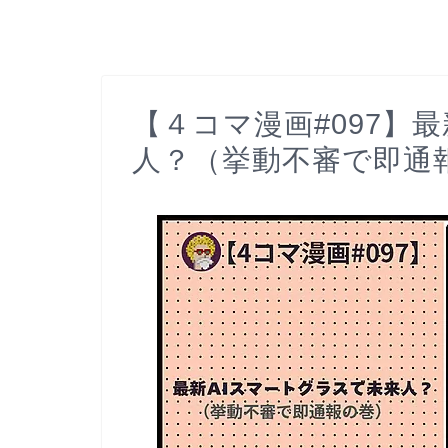
【４コマ漫画#097】
人？（挙動不審で即通