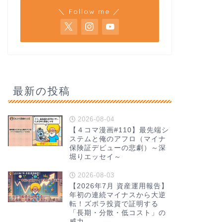
＼ Follow me ／
最新の投稿
2026-08-04
【４コマ漫画#110】最先端シ
ステムと俺のアフロ（マイナ
保険証デビューの悲劇）～深
堀りエッセイ～
2026-08-03
【2026年7月 資産運用報告】
年初の連続マイナスから大逆
転！ズボラ投資で証明する
「長期・分散・低コスト」の
威力