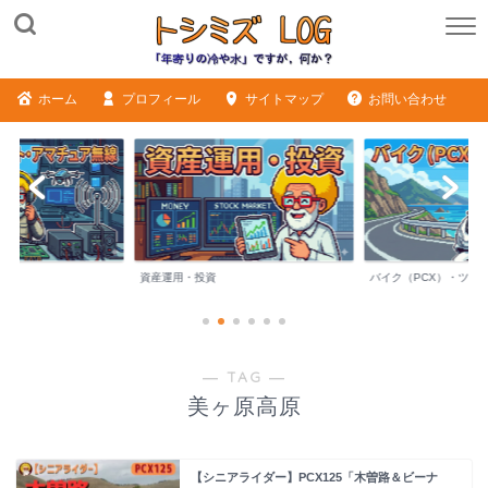
ホーム
プロフィール
サイトマップ
お問い合わせ
ME
資産運用・投資
バイク（PCX）・ツー
― TAG ―
美ヶ原高原
【シニアライダー】PCX125「木曽路＆ビーナ