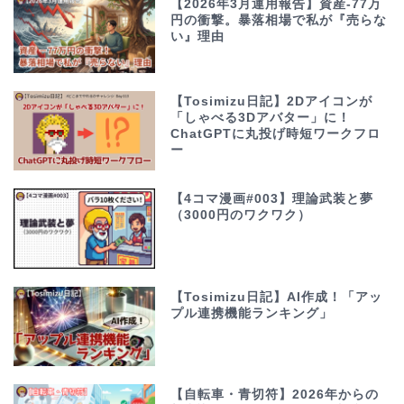
【2026年3月運用報告】資産-77万
円の衝撃。暴落相場で私が『売らな
い』理由
【Tosimizu日記】2Dアイコンが
「しゃべる3Dアバター」に！
ChatGPTに丸投げ時短ワークフロ
ー
【4コマ漫画#003】理論武装と夢
（3000円のワクワク）
【Tosimizu日記】AI作成！「アッ
プル連携機能ランキング」
【自転車・青切符】2026年からの