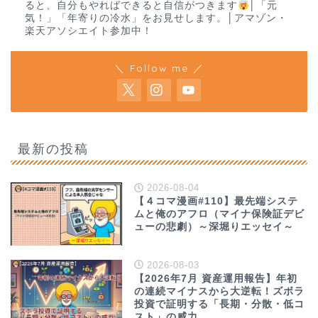
ると、自分もやればできると自信がつきます
│「元
気！」「年寄りの冷水」をお見せします。│アマゾン・
楽天アソシエイト参加中！
＼ Follow me ／
最新の投稿
2026-08-04
【４コマ漫画#110】最先端システ
ムと俺のアフロ（マイナ保険証デビ
ューの悲劇）～深堀りエッセイ～
2026-08-03
【2026年7月 資産運用報告】年初
の連続マイナスから大逆転！ズボラ
投資で証明する「長期・分散・低コ
スト」の威力