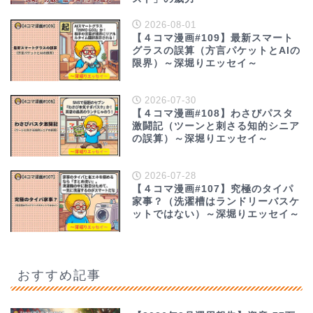
2026-08-01
【４コマ漫画#109】最新スマート
グラスの誤算（方言パケットとAIの
限界）～深堀りエッセイ～
2026-07-30
【４コマ漫画#108】わさびパスタ
激闘記（ツーンと刺さる知的シニア
の誤算）～深堀りエッセイ～
2026-07-28
【４コマ漫画#107】究極のタイパ
家事？（洗濯槽はランドリーバスケ
ットではない）～深堀りエッセイ～
おすすめ記事