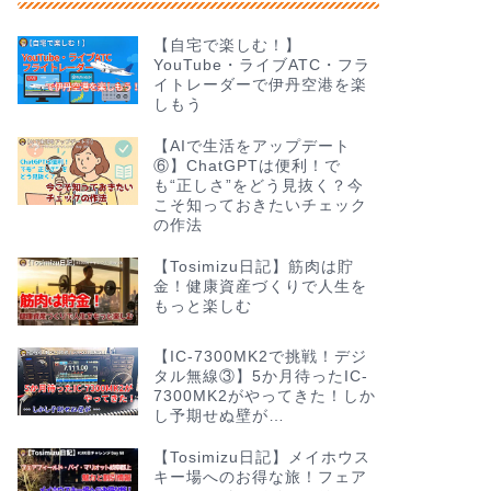
【自宅で楽しむ！】
YouTube・ライブATC・フラ
イトレーダーで伊丹空港を楽
しもう
【AIで生活をアップデート
⑥】ChatGPTは便利！で
も“正しさ”をどう見抜く？今
こそ知っておきたいチェック
の作法
【Tosimizu日記】筋肉は貯
金！健康資産づくりで人生を
もっと楽しむ
【IC-7300MK2で挑戦！デジ
タル無線③】5か月待ったIC-
7300MK2がやってきた！しか
し予期せぬ壁が…
【Tosimizu日記】メイホウス
キー場へのお得な旅！フェア