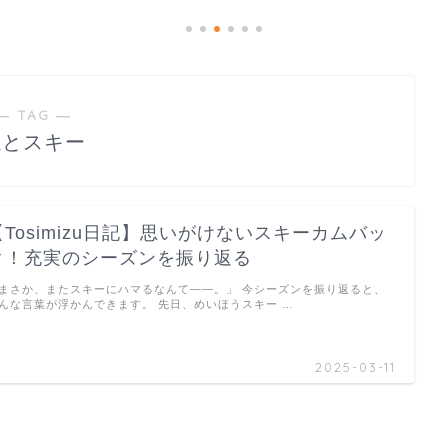
― TAG ―
孫とスキー
【Tosimizu日記】思いがけないスキーカムバッ
ク！充実のシーズンを振り返る
まさか、またスキーにハマるなんて——。」 今シーズンを振り返ると、
んな言葉が浮かんできます。 先日、めいほうスキー …
2025-03-11