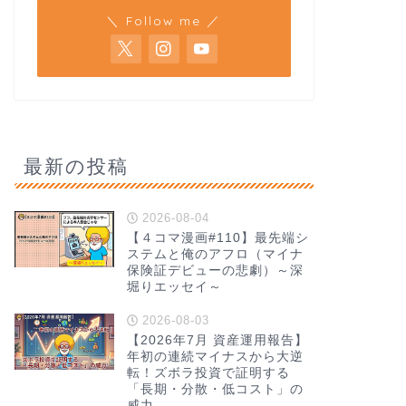
＼ Follow me ／
最新の投稿
2026-08-04
【４コマ漫画#110】最先端シ
ステムと俺のアフロ（マイナ
保険証デビューの悲劇）～深
堀りエッセイ～
2026-08-03
【2026年7月 資産運用報告】
年初の連続マイナスから大逆
転！ズボラ投資で証明する
「長期・分散・低コスト」の
威力