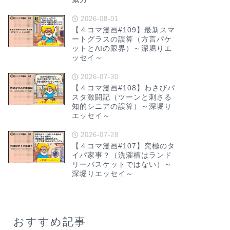
2026-08-01
【４コマ漫画#109】最新スマ
ートグラスの誤算（方言パケ
ットとAIの限界）～深堀りエ
ッセイ～
2026-07-30
【４コマ漫画#108】わさびパ
スタ激闘記（ツーンと刺さる
知的シニアの誤算）～深堀り
エッセイ～
2026-07-28
【４コマ漫画#107】究極のタ
イパ家事？（洗濯槽はランド
リーバスケットではない）～
深堀りエッセイ～
おすすめ記事