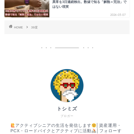
異常を3日連続検出。数値で知る「解熱＝完治」で
はない現実
2026-03-07
HOME
39度
トシミズ
ブロガー
アクティブシニアの生活を発信します
│資産運用・
PCX・ロードバイクとアクティブに活動
│フォローす