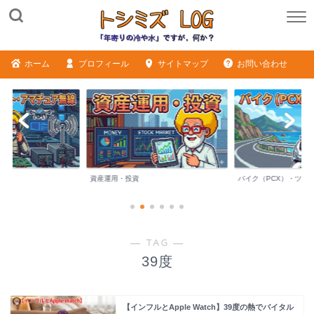
ホーム
プロフィール
サイトマップ
お問い合わせ
ME
資産運用・投資
バイク（PCX）・ツー
― TAG ―
39度
【インフルとApple Watch】39度の熱でバイタル