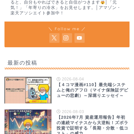
ると、自分もやればできると自信がつきます
│「元
気！」「年寄りの冷水」をお見せします。│アマゾン・
楽天アソシエイト参加中！
＼ Follow me ／
最新の投稿
2026-08-04
【４コマ漫画#110】最先端システ
ムと俺のアフロ（マイナ保険証デビ
ューの悲劇）～深堀りエッセイ～
2026-08-03
【2026年7月 資産運用報告】年初
の連続マイナスから大逆転！ズボラ
投資で証明する「長期・分散・低コ
スト」の威力