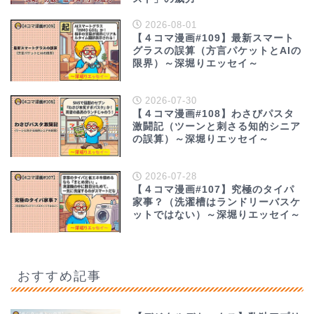
2026-08-01
【４コマ漫画#109】最新スマート
グラスの誤算（方言パケットとAIの
限界）～深堀りエッセイ～
2026-07-30
【４コマ漫画#108】わさびパスタ
激闘記（ツーンと刺さる知的シニア
の誤算）～深堀りエッセイ～
2026-07-28
【４コマ漫画#107】究極のタイパ
家事？（洗濯槽はランドリーバスケ
ットではない）～深堀りエッセイ～
おすすめ記事