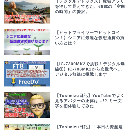
【デジタルデトックス】数独アプリ
を消して見えてきた、68歳の「空白
の時間」の贅沢。
【ビットフライヤーでビットコイ
ン！】シニアに最適な仮想通貨の買
い方とは？
【IC-7300MK2で挑戦！デジタル無
線①】IC-706MK2から次世代へ…
デジタル無線に挑戦します
【Tosimizu日記】YouTubeでよく
見るアバターの正体は…!? ミー文
字を初体験してみた
【Tosimizu日記】「本日の資産運