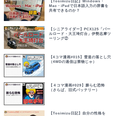
【Tosimizu日記】Windows・
Mac・iPadで日本語入力の辞書を
共有できるのか？
【シニアライダー】PCX125「パー
ルロード・大王埼灯台」伊勢志摩ツ
ーリング②
【4コマ漫画#015】雪道の落とし穴
（4WDの過信は禁物じゃ）
【４コマ漫画#029】膨らむ恐怖
（さらば、旧式バッテリー）
【Tosimizu日記】自分の性格を