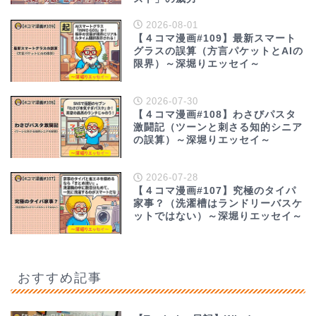
2026-08-01
【４コマ漫画#109】最新スマート
グラスの誤算（方言パケットとAIの
限界）～深堀りエッセイ～
2026-07-30
【４コマ漫画#108】わさびパスタ
激闘記（ツーンと刺さる知的シニア
の誤算）～深堀りエッセイ～
2026-07-28
【４コマ漫画#107】究極のタイパ
家事？（洗濯槽はランドリーバスケ
ットではない）～深堀りエッセイ～
おすすめ記事