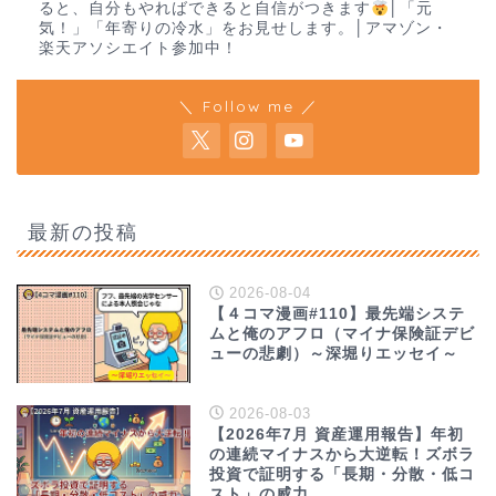
ると、自分もやればできると自信がつきます
│「元
気！」「年寄りの冷水」をお見せします。│アマゾン・
楽天アソシエイト参加中！
＼ Follow me ／
最新の投稿
2026-08-04
【４コマ漫画#110】最先端システ
ムと俺のアフロ（マイナ保険証デビ
ューの悲劇）～深堀りエッセイ～
2026-08-03
【2026年7月 資産運用報告】年初
の連続マイナスから大逆転！ズボラ
投資で証明する「長期・分散・低コ
スト」の威力