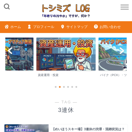
ホーム
プロフィール
サイトマップ
お問い合わせ
ME
資産運用・投資
バイク（PCX）・ツー
― TAG ―
3連休
【めいほうスキー場】3連休の渋滞・混雑状況は？