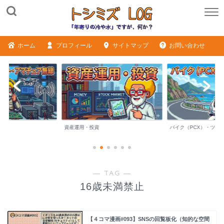
ホーム
プロフィール
サイトマップ
お問い合わせ
ME
資産運用・投資
バイク（PCX）・ツー
― TAG ―
16歳未満禁止
【４コマ漫画#093】SNSの回覧板化（知的な空間