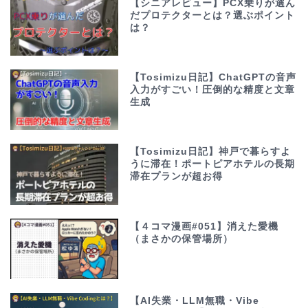
【シニアレビュー】PCX乗りが選ん
だプロテクターとは？選ぶポイント
は？
【Tosimizu日記】ChatGPTの音声
入力がすごい！圧倒的な精度と文章
生成
【Tosimizu日記】神戸で暮らすよ
うに滞在！ポートピアホテルの長期
滞在プランが超お得
【４コマ漫画#051】消えた愛機
（まさかの保管場所）
【AI失業・LLM無職・Vibe