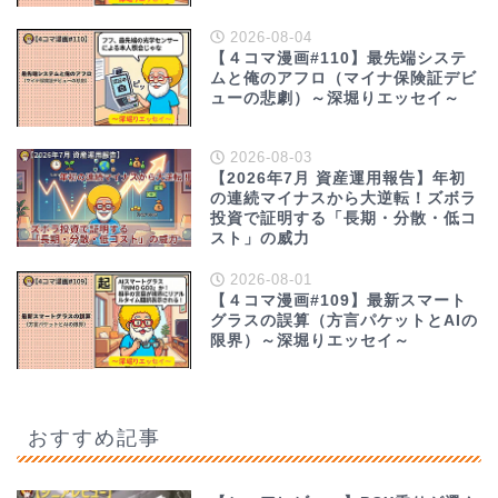
2026-08-04
【４コマ漫画#110】最先端システ
ムと俺のアフロ（マイナ保険証デビ
ューの悲劇）～深堀りエッセイ～
2026-08-03
【2026年7月 資産運用報告】年初
の連続マイナスから大逆転！ズボラ
投資で証明する「長期・分散・低コ
スト」の威力
2026-08-01
【４コマ漫画#109】最新スマート
グラスの誤算（方言パケットとAIの
限界）～深堀りエッセイ～
おすすめ記事