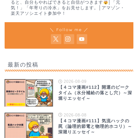
ると、自分もやればできると自信がつきます
│「元
気！」「年寄りの冷水」をお見せします。│アマゾン・
楽天アソシエイト参加中！
＼ Follow me ／
最新の投稿
2026-08-09
【４コマ漫画#112】開運のピーク
タイム（水分補給の落とし穴）～深
堀りエッセイ～
2026-08-08
【４コマ漫画#111】気流ハックの
罠（論理的節電と物理的ホコリ）～
深堀りエッセイ～