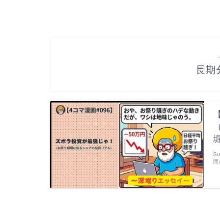
長期
S
間