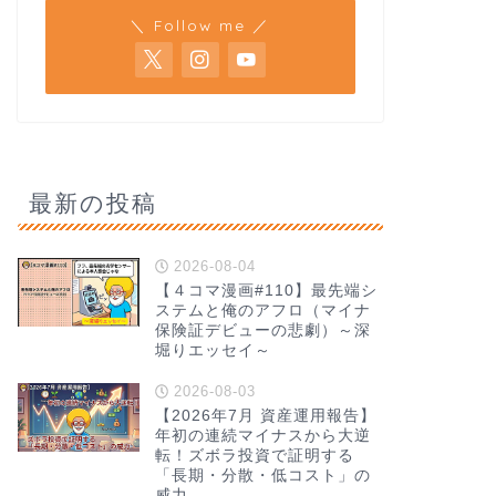
＼ Follow me ／
最新の投稿
2026-08-04
【４コマ漫画#110】最先端シ
ステムと俺のアフロ（マイナ
保険証デビューの悲劇）～深
堀りエッセイ～
2026-08-03
【2026年7月 資産運用報告】
年初の連続マイナスから大逆
転！ズボラ投資で証明する
「長期・分散・低コスト」の
威力