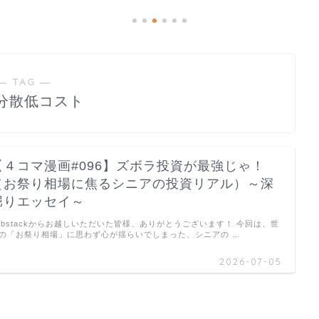
― TAG ―
分散低コスト
【４コマ漫画#096】ズボラ投資が最強じゃ！
（お祭り相場に焦るシニアの投資リアル）～深
堀りエッセイ～
ubstackからお越しいただいた皆様、ありがとうございます！ 今回は、世
の「お祭り相場」に思わず心が揺らいでしまった、シニアの …
2026-07-05