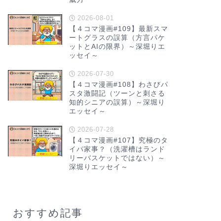
2026-08-01
【４コマ漫画#109】最新スマ
ートグラスの誤算（方言パケ
ットとAIの限界）～深堀りエ
ッセイ～
2026-07-30
【４コマ漫画#108】わさびパ
スタ激闘記（ツーンと刺さる
知的シニアの誤算）～深堀り
エッセイ～
2026-07-28
【４コマ漫画#107】究極のタ
イパ家事？（洗濯槽はランド
リーバスケットではない）～
深堀りエッセイ～
おすすめ記事