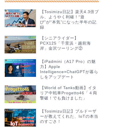
【Tosimizu日記】楽天4.3倍ブ
ル、ようやく利確！“遊
び”が“本気”になった半年の記
録
【シニアライダー】
PCX125「千里浜・越前海
岸」金沢ツーリング②
【iPadmini（A17 Pro）の魅
力】Apple
Intelligence×ChatGPTが暮ら
しをアップデート
【World of Tanks動画】イタ
リア中戦車Progetto46「４両
撃破！でも負けました」
【Tosimizu日記】ブルドーザ
ーが教えてくれた、IoTの本当
のすごさ！