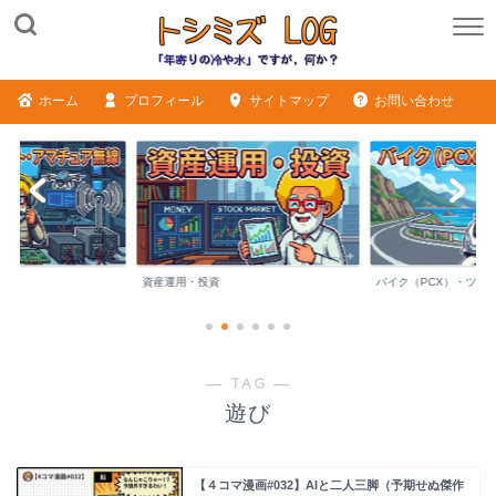
ホーム
プロフィール
サイトマップ
お問い合わせ
ME
資産運用・投資
バイク（PCX）・ツー
― TAG ―
遊び
【４コマ漫画#032】AIと二人三脚（予期せぬ傑作