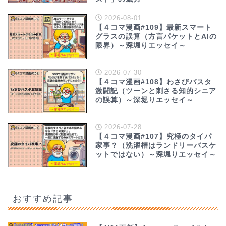
2026-08-01
【４コマ漫画#109】最新スマート
グラスの誤算（方言パケットとAIの
限界）～深堀りエッセイ～
2026-07-30
【４コマ漫画#108】わさびパスタ
激闘記（ツーンと刺さる知的シニア
の誤算）～深堀りエッセイ～
2026-07-28
【４コマ漫画#107】究極のタイパ
家事？（洗濯槽はランドリーバスケ
ットではない）～深堀りエッセイ～
おすすめ記事