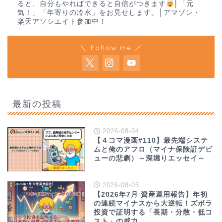
ると、自分もやればできると自信がつきます
│「元
気！」「年寄りの冷水」をお見せします。│アマゾン・
楽天アソシエイト参加中！
＼ Follow me ／
最新の投稿
2026-08-04
【４コマ漫画#110】最先端システ
ムと俺のアフロ（マイナ保険証デビ
ューの悲劇）～深堀りエッセイ～
2026-08-03
【2026年7月 資産運用報告】年初
の連続マイナスから大逆転！ズボラ
投資で証明する「長期・分散・低コ
スト」の威力