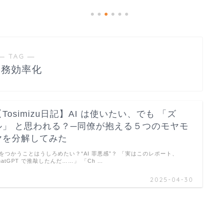
― TAG ―
業務効率化
【Tosimizu日記】AI は使いたい、でも 「ズ
ル」 と思われる？─同僚が抱える５つのモヤモ
ヤを分解してみた
Iをつかうことはうしろめたい？“AI 罪悪感”？ 「実はこのレポート、
hatGPT で推敲したんだ……」 「Ch …
2025-04-30