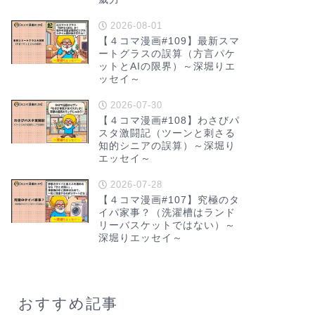
2026-08-01
【４コマ漫画#109】最新スマ
ートグラスの誤算（方言パケ
ットとAIの限界）～深堀りエ
ッセイ～
2026-07-30
【４コマ漫画#108】わさびパ
スタ激闘記（ツーンと刺さる
知的シニアの誤算）～深堀り
エッセイ～
2026-07-28
【４コマ漫画#107】究極のタ
イパ家事？（洗濯槽はランド
リーバスケットではない）～
深堀りエッセイ～
おすすめ記事