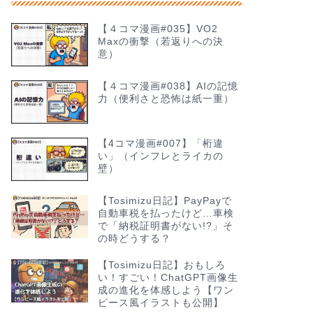
【４コマ漫画#035】VO2
Maxの衝撃（若返りへの決
意）
【４コマ漫画#038】AIの記憶
力（便利さと恐怖は紙一重）
【4コマ漫画#007】「桁違
い」（インフレとライカの
壁）
【Tosimizu日記】PayPayで
自動車税を払ったけど…車検
で「納税証明書がない!?」そ
の時どうする？
【Tosimizu日記】おもしろ
い！すごい！ChatGPT画像生
成の進化を体感しよう【ワン
ピース風イラストも公開】