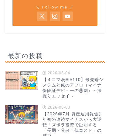
＼ Follow me ／
最新の投稿
2026-08-04
【４コマ漫画#110】最先端シ
ステムと俺のアフロ（マイナ
保険証デビューの悲劇）～深
堀りエッセイ～
2026-08-03
【2026年7月 資産運用報告】
年初の連続マイナスから大逆
転！ズボラ投資で証明する
「長期・分散・低コスト」の
威力