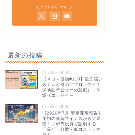
＼ Follow me ／
最新の投稿
2026-08-04
【４コマ漫画#110】最先端シ
ステムと俺のアフロ（マイナ
保険証デビューの悲劇）～深
堀りエッセイ～
2026-08-03
【2026年7月 資産運用報告】
年初の連続マイナスから大逆
転！ズボラ投資で証明する
「長期・分散・低コスト」の
威力