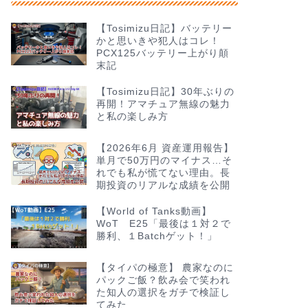
【Tosimizu日記】バッテリー
かと思いきや犯人はコレ！
PCX125バッテリー上がり顛
末記
【Tosimizu日記】30年ぶりの
再開！アマチュア無線の魅力
と私の楽しみ方
【2026年6月 資産運用報告】
単月で50万円のマイナス…そ
れでも私が慌てない理由。長
期投資のリアルな成績を公開
【World of Tanks動画】
WoT E25「最後は１対２で
勝利、１Batchゲット！」
【タイパの極意】 農家なのに
パックご飯？飲み会で笑われ
た知人の選択をガチで検証し
てみた