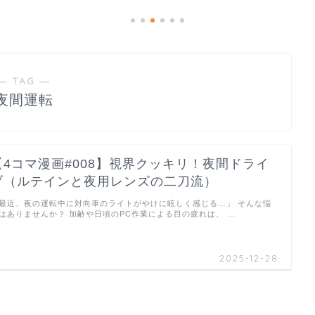
― TAG ―
夜間運転
【4コマ漫画#008】視界クッキリ！夜間ドライ
ブ（ルテインと夜用レンズの二刀流）
最近、夜の運転中に対向車のライトがやけに眩しく感じる…」 そんな悩
はありませんか？ 加齢や日頃のPC作業による目の疲れは、 …
2025-12-28