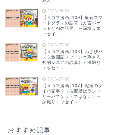
2026-08-01
【４コマ漫画#109】最新スマ
ートグラスの誤算（方言パケ
ットとAIの限界）～深堀りエ
ッセイ～
2026-07-30
【４コマ漫画#108】わさびパ
スタ激闘記（ツーンと刺さる
知的シニアの誤算）～深堀り
エッセイ～
2026-07-28
【４コマ漫画#107】究極のタ
イパ家事？（洗濯槽はランド
リーバスケットではない）～
深堀りエッセイ～
おすすめ記事