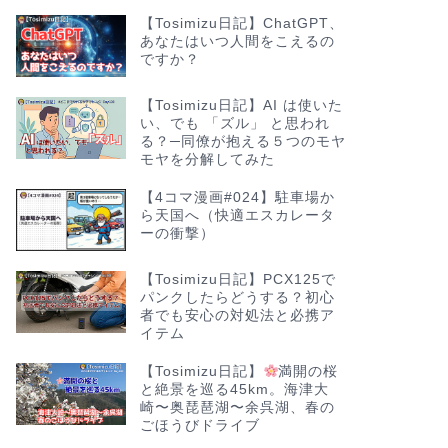
【Tosimizu日記】ChatGPT、
あなたはいつ人間をこえるの
ですか？
【Tosimizu日記】AI は使いた
い、でも 「ズル」 と思われ
る？─同僚が抱える５つのモヤ
モヤを分解してみた
【4コマ漫画#024】駐車場か
ら天国へ（快適エスカレータ
ーの衝撃）
【Tosimizu日記】PCX125で
パンクしたらどうする？初心
者でも安心の対処法と必携ア
イテム
【Tosimizu日記】
満開の桜
と絶景を巡る45km。海津大
崎〜奥琵琶湖〜余呉湖、春の
ごほうびドライブ