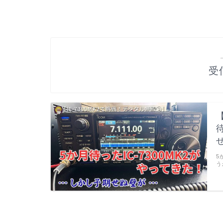
受
5
う