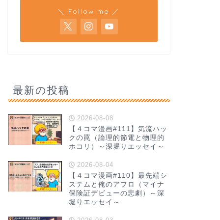
＼ Follow me ／
最新の投稿
2026-08-08
【４コマ漫画#111】気流ハッ
クの罠（論理的節電と物理的
ホコリ）～深堀りエッセイ～
2026-08-04
【４コマ漫画#110】最先端シ
ステムと俺のアフロ（マイナ
保険証デビューの悲劇）～深
堀りエッセイ～