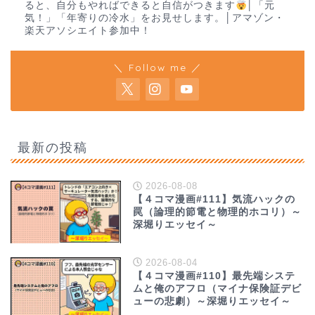
ると、自分もやればできると自信がつきます
│「元
気！」「年寄りの冷水」をお見せします。│アマゾン・
楽天アソシエイト参加中！
＼ Follow me ／
最新の投稿
2026-08-08
【４コマ漫画#111】気流ハックの
罠（論理的節電と物理的ホコリ）～
深堀りエッセイ～
2026-08-04
【４コマ漫画#110】最先端システ
ムと俺のアフロ（マイナ保険証デビ
ューの悲劇）～深堀りエッセイ～