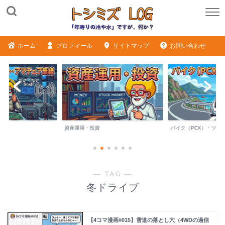
ホーム
プロフィール
サイトマップ
お問い合わせ
ME
資産運用・投資
バイク（PCX）・ツー
― TAG ―
冬ドライブ
【4コマ漫画#015】雪道の落とし穴（4WDの過信