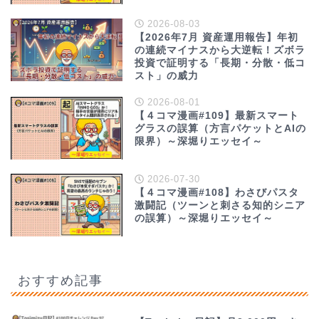
2026-08-03
【2026年7月 資産運用報告】年初
の連続マイナスから大逆転！ズボラ
投資で証明する「長期・分散・低コ
スト」の威力
2026-08-01
【４コマ漫画#109】最新スマート
グラスの誤算（方言パケットとAIの
限界）～深堀りエッセイ～
2026-07-30
【４コマ漫画#108】わさびパスタ
激闘記（ツーンと刺さる知的シニア
の誤算）～深堀りエッセイ～
おすすめ記事