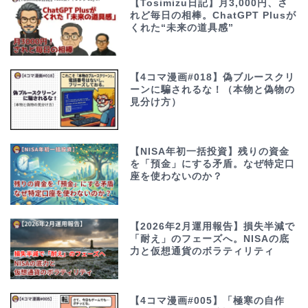
【Tosimizu日記】月3,000円、さ
れど毎日の相棒。ChatGPT Plusが
くれた“未来の道具感”
【4コマ漫画#018】偽ブルースクリ
ーンに騙されるな！（本物と偽物の
見分け方）
【NISA年初一括投資】残りの資金
を「預金」にする矛盾。なぜ特定口
座を使わないのか？
【2026年2月運用報告】損失半減で
「耐え」のフェーズへ。NISAの底
力と仮想通貨のボラティリティ
【4コマ漫画#005】「極寒の自作