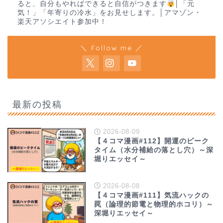
ると、自分もやればできると自信がつきます
│「元
気！」「年寄りの冷水」をお見せします。│アマゾン・
楽天アソシエイト参加中！
＼ Follow me ／
最新の投稿
2026-08-09
【４コマ漫画#112】開運のピーク
タイム（水分補給の落とし穴）～深
堀りエッセイ～
2026-08-08
【４コマ漫画#111】気流ハックの
罠（論理的節電と物理的ホコリ）～
深堀りエッセイ～