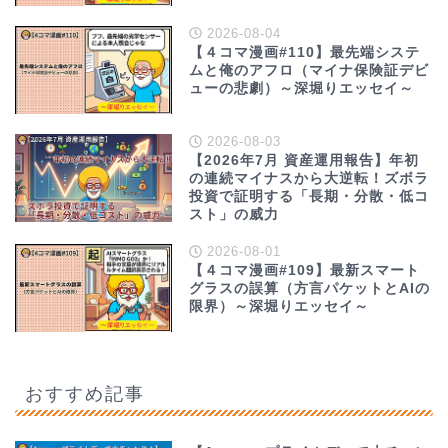
2026-08-04
【４コマ漫画#110】最先端システ
ムと俺のアフロ（マイナ保険証デビ
ューの悲劇）～深堀りエッセイ～
2026-08-03
【2026年7月 資産運用報告】年初
の連続マイナスから大逆転！ズボラ
投資で証明する「長期・分散・低コ
スト」の威力
2026-08-01
【４コマ漫画#109】最新スマート
グラスの誤算（方言パケットとAIの
限界）～深堀りエッセイ～
おすすめ記事