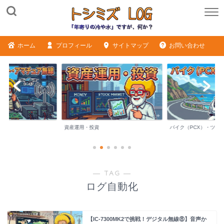
ホーム
プロフィール
サイトマップ
お問い合わせ
ME
資産運用・投資
バイク（PCX）・ツー
― TAG ―
ログ自動化
【IC-7300MK2で挑戦！デジタル無線⑧】音声か