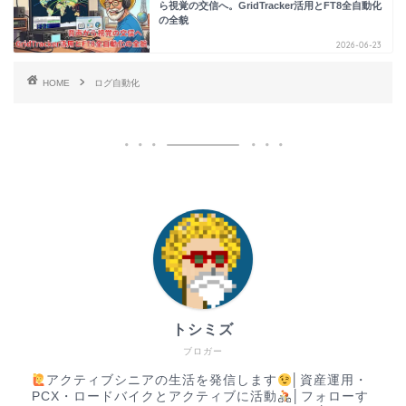
ら視覚の交信へ。GridTracker活用とFT8全自動化
の全貌
2026-06-23
HOME
ログ自動化
トシミズ
ブロガー
アクティブシニアの生活を発信します
│資産運用・
PCX・ロードバイクとアクティブに活動
│フォローす