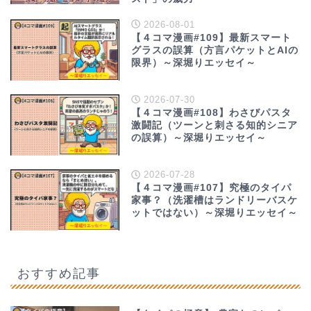
2026-08-01
【４コマ漫画#109】最新スマート
グラスの誤算（方言パケットとAIの
限界）～深堀りエッセイ～
2026-07-30
【４コマ漫画#108】わさびパスタ
激闘記（ツーンと刺さる知的シニア
の誤算）～深堀りエッセイ～
2026-07-28
【４コマ漫画#107】究極のタイパ
家事？（洗濯槽はランドリーバスケ
ットではない）～深堀りエッセイ～
おすすめ記事