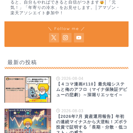
ると、自分もやればできると自信がつきます
│「元
気！」「年寄りの冷水」をお見せします。│アマゾン・
楽天アソシエイト参加中！
＼ Follow me ／
最新の投稿
2026-08-04
【４コマ漫画#110】最先端システ
ムと俺のアフロ（マイナ保険証デビ
ューの悲劇）～深堀りエッセイ～
2026-08-03
【2026年7月 資産運用報告】年初
の連続マイナスから大逆転！ズボラ
投資で証明する「長期・分散・低コ
スト」の威力