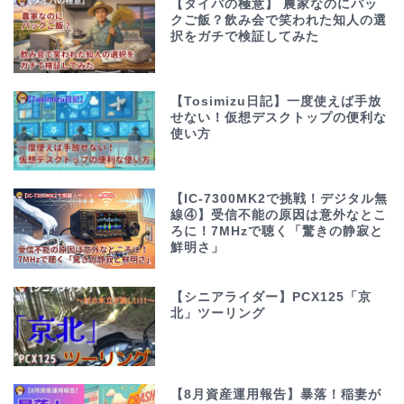
【タイパの極意】 農家なのにパッ
クご飯？飲み会で笑われた知人の選
択をガチで検証してみた
【Tosimizu日記】一度使えば手放
せない！仮想デスクトップの便利な
使い方
【IC-7300MK2で挑戦！デジタル無
線④】受信不能の原因は意外なとこ
ろに！7MHzで聴く「驚きの静寂と
鮮明さ」
【シニアライダー】PCX125「京
北」ツーリング
【8月資産運用報告】暴落！稲妻が