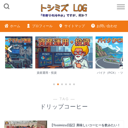
ホーム
プロフィール
サイトマップ
お問い合わせ
ME
資産運用・投資
バイク（PCX）・ツー
― TAG ―
ドリップコーヒー
【Tosimizu日記】美味しいコーヒーを飲みたい！