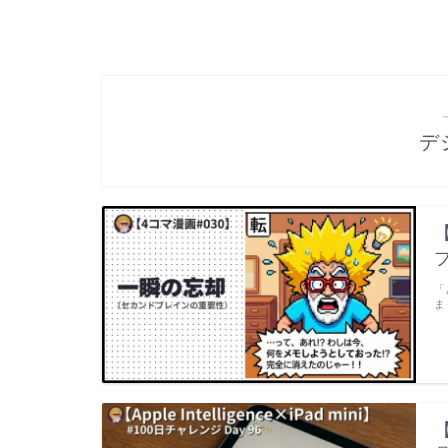
デ
「
ま
【