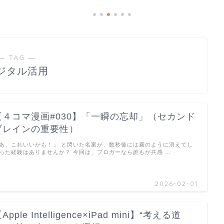
― TAG ―
ジタル活用
【４コマ漫画#030】「一瞬の忘却」（セカンド
ブレインの重要性）
あ、これいいかも！」 と閃いた名案が、数秒後には霧のように消えてし
った経験はありませんか？ 今回は、ブロガーなら誰もが共感 …
2026-02-01
Apple Intelligence×iPad mini】“考える道