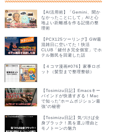
【AI活用術】「Gemini、聞か
なかったことにして」AIと心
地よい距離感を作る記憶の整
理術
【PCX125ツーリング】GW最
混雑日に空いてた！快活
CLUB「鍵付き完全個室」でホ
テル難民を回避した話
【４コマ漫画#076】家事ロボ
ット（髪型まで整理整頓）
【Tosimizu日記】Emacsキー
バインドが快適すぎる！Mac
で知った“ホームポジション最
強”の秘密
【Tosimizu日記】気づけば全
身ブラック！黒を選ぶ理由と
モノトーンの魅力