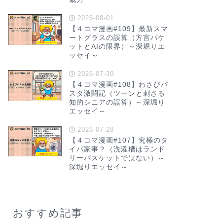
2026-08-01
【４コマ漫画#109】最新スマ
ートグラスの誤算（方言パケ
ットとAIの限界）～深堀りエ
ッセイ～
2026-07-30
【４コマ漫画#108】わさびパ
スタ激闘記（ツーンと刺さる
知的シニアの誤算）～深堀り
エッセイ～
2026-07-28
【４コマ漫画#107】究極のタ
イパ家事？（洗濯槽はランド
リーバスケットではない）～
深堀りエッセイ～
おすすめ記事