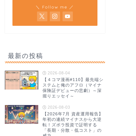
＼ Follow me ／
最新の投稿
2026-08-04
【４コマ漫画#110】最先端シ
ステムと俺のアフロ（マイナ
保険証デビューの悲劇）～深
堀りエッセイ～
2026-08-03
【2026年7月 資産運用報告】
年初の連続マイナスから大逆
転！ズボラ投資で証明する
「長期・分散・低コスト」の
威力