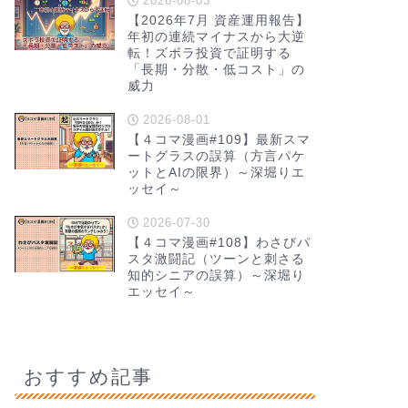
2026-08-03
【2026年7月 資産運用報告】
年初の連続マイナスから大逆
転！ズボラ投資で証明する
「長期・分散・低コスト」の
威力
2026-08-01
【４コマ漫画#109】最新スマ
ートグラスの誤算（方言パケ
ットとAIの限界）～深堀りエ
ッセイ～
2026-07-30
【４コマ漫画#108】わさびパ
スタ激闘記（ツーンと刺さる
知的シニアの誤算）～深堀り
エッセイ～
おすすめ記事