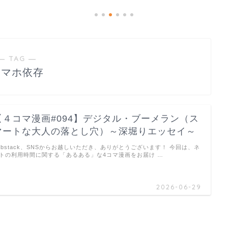
― TAG ―
スマホ依存
【４コマ漫画#094】デジタル・ブーメラン（ス
マートな大人の落とし穴）～深堀りエッセイ～
ubstack、SNSからお越しいただき、ありがとうございます！ 今回は、ネ
トの利用時間に関する「あるある」な4コマ漫画をお届け …
2026-06-29