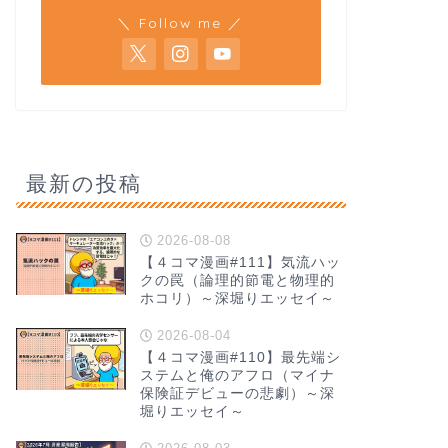
＼ Follow me ／
最新の投稿
2026-08-08
【４コマ漫画#111】気流ハッ
クの罠（論理的節電と物理的
ホコリ）～深堀りエッセイ～
2026-08-04
【４コマ漫画#110】最先端シ
ステムと俺のアフロ（マイナ
保険証デビューの悲劇）～深
堀りエッセイ～