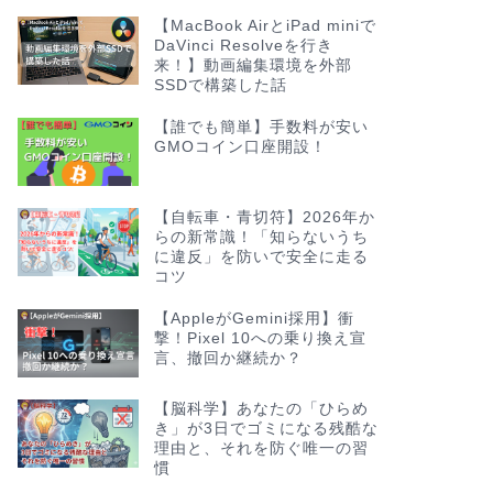
【MacBook AirとiPad miniで
DaVinci Resolveを行き
来！】動画編集環境を外部
SSDで構築した話
【誰でも簡単】手数料が安い
GMOコイン口座開設！
【自転車・青切符】2026年か
らの新常識！「知らないうち
に違反」を防いで安全に走る
コツ
【AppleがGemini採用】衝
撃！Pixel 10への乗り換え宣
言、撤回か継続か？
【脳科学】あなたの「ひらめ
き」が3日でゴミになる残酷な
理由と、それを防ぐ唯一の習
慣