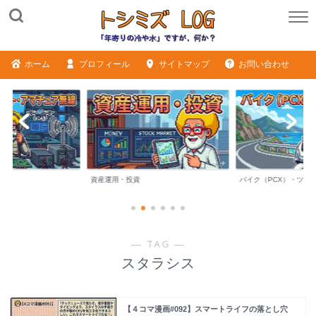
ホーム
プロフィール
サイトマップ
お問い合わせ
ME
資産運用・投資
バイク（PCX）・ツー
― TAG ―
スタラシス
【４コマ漫画#092】スマートライフの落とし穴