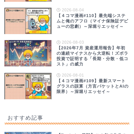
2026-08-04
【４コマ漫画#110】最先端システ
ムと俺のアフロ（マイナ保険証デビ
ューの悲劇）～深堀りエッセイ～
2026-08-03
【2026年7月 資産運用報告】年初
の連続マイナスから大逆転！ズボラ
投資で証明する「長期・分散・低コ
スト」の威力
2026-08-01
【４コマ漫画#109】最新スマート
グラスの誤算（方言パケットとAIの
限界）～深堀りエッセイ～
おすすめ記事