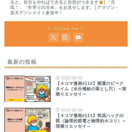
ると、自分もやればできると自信がつきます
│「元
気！」「年寄りの冷水」をお見せします。│アマゾン・
楽天アソシエイト参加中！
＼ Follow me ／
最新の投稿
2026-08-09
【４コマ漫画#112】開運のピーク
タイム（水分補給の落とし穴）～深
堀りエッセイ～
2026-08-08
【４コマ漫画#111】気流ハックの
罠（論理的節電と物理的ホコリ）～
深堀りエッセイ～