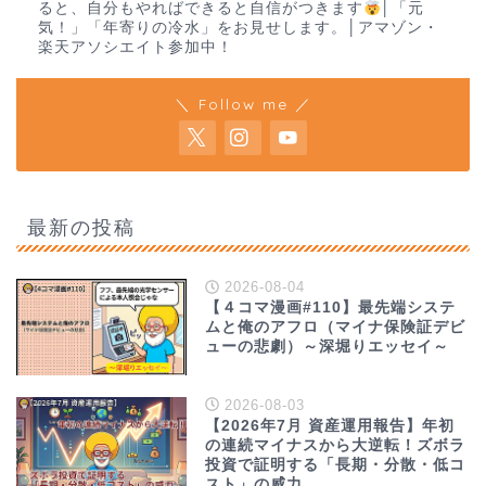
ると、自分もやればできると自信がつきます
│「元
気！」「年寄りの冷水」をお見せします。│アマゾン・
楽天アソシエイト参加中！
＼ Follow me ／
最新の投稿
2026-08-04
【４コマ漫画#110】最先端システ
ムと俺のアフロ（マイナ保険証デビ
ューの悲劇）～深堀りエッセイ～
2026-08-03
【2026年7月 資産運用報告】年初
の連続マイナスから大逆転！ズボラ
投資で証明する「長期・分散・低コ
スト」の威力