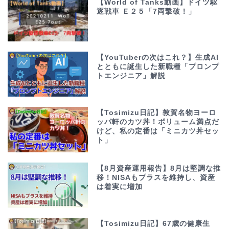
【World of Tanks動画】ドイツ駆
逐戦車 Ｅ２５「7両撃破！」
【YouTuberの次はこれ？】生成AI
とともに誕生した新職種「プロンプ
トエンジニア」解説
【Tosimizu日記】敦賀名物ヨーロ
ッパ軒のカツ丼！ボリューム満点だ
けど、私の定番は「ミニカツ丼セッ
ト」
【8月資産運用報告】8月は堅調な推
移！NISAもプラスを維持し、資産
は着実に増加
【Tosimizu日記】67歳の健康生