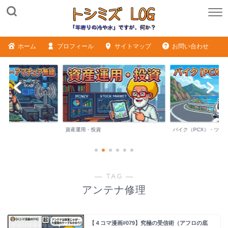
ホーム
プロフィール
サイトマップ
お問い合わせ
ME
資産運用・投資
バイク（PCX）・ツー
― TAG ―
アンテナ修理
【４コマ漫画#079】究極の受信術（アフロの底