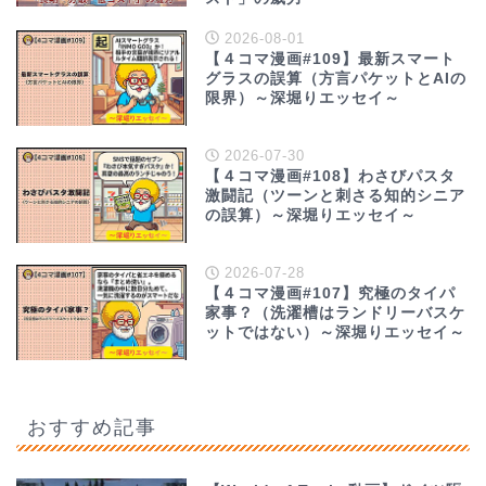
2026-08-01
【４コマ漫画#109】最新スマート
グラスの誤算（方言パケットとAIの
限界）～深堀りエッセイ～
2026-07-30
【４コマ漫画#108】わさびパスタ
激闘記（ツーンと刺さる知的シニア
の誤算）～深堀りエッセイ～
2026-07-28
【４コマ漫画#107】究極のタイパ
家事？（洗濯槽はランドリーバスケ
ットではない）～深堀りエッセイ～
おすすめ記事